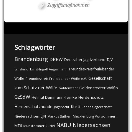
Zugriffsmaßnahmen
Schlagwörter
Brandenburg
DBBW
DJV
Deutscher Jagdverband
Freundeskreis freilebender
Emsland
Ernst-Ingolf Angermann
Gesellschaft
Wölfe
Freundeskreis Freilebender Wölfe e.V.
zum Schutz der Wölfe
Goldenstedter Wölfin
Goldenstedt
GzSdW
Helmut Dammann-Tamke
Herdenschutz
Kurti
Herdenschutzhunde
Jagdrecht
Landesjägerschaft
LJN
Niedersachsen
Markus Bathen
Mecklenburg Vorpommern
NABU
Niedersachsen
MT6
Munsteraner Rudel