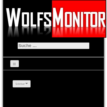
Suche
nach:
Sidebar