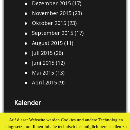
Dezember 2015
(17)
November 2015
(23)
Oktober 2015
(23)
September 2015
(17)
August 2015
(11)
Juli 2015
(26)
Juni 2015
(12)
Mai 2015
(13)
April 2015
(9)
Kalender
August 2026
Auf dieser Webseite werden Cookies und andere Technologien
M
D
M
D
F
S
S
eingesetzt, um Ihnen Inhalte technisch bestmöglich bereitstellen zu