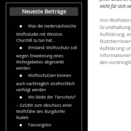
Beiträge aus de
nicht für sich s
Jahr 2015
Neueste Beiträge
Von Wolfsbera
Was die niedersächsische
Grundhaltung 
Aufklärung, e
Wolfsstudie mit Winston
Churchill zu tun hat…
Nutztierrisse
Emsland: Wolfsschutz soll
Aufklärung un
Informationen
wegen Erweiterung eines
den vordringl
Wohngebietes abgesenkt
werden
Wolfsschützen können
auch nachträglich strafrechtlich
verfolgt werden
Wo bleibt der Tierschutz?
– GzSdW zum Abschuss einer
Wolfsfähe des Burgdorfer
Rudels
Fassungslos