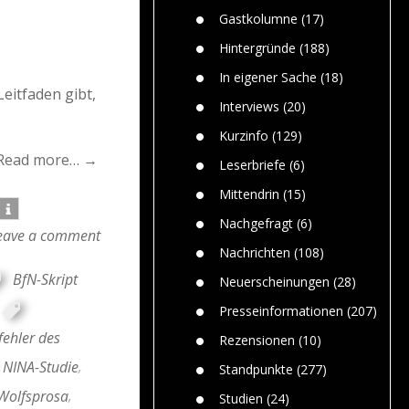
n
Gefährlic
Wolf faszi
Gastkolumne
(17)
Wolfs ge
dem Men
Hintergründe
(188)
Jim Bran
In eigener Sache
(18)
Warum W
eitfaden gibt,
Mensche
Interviews
(20)
gelegentl
Kurzinfo
(129)
Dr. Frank
Read more… →
Die Jagd,
Leserbriefe
(6)
und die J
Mittendrin
(15)
Nachgefragt
(6)
eave a comment
Nachrichten
(108)
BfN-Skript
Neuerscheinungen
(28)
Presseinformationen
(207)
fehler des
Rezensionen
(10)
NINA-Studie
,
Standpunkte
(277)
Wolfsprosa
,
Studien
(24)