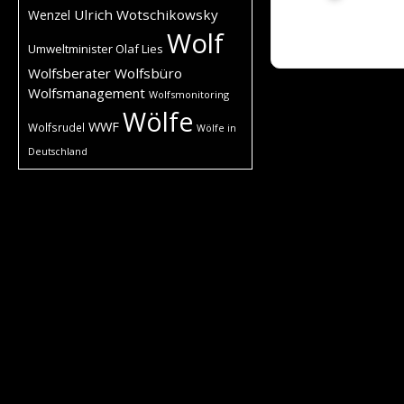
Ulrich Wotschikowsky
Wenzel
Wolf
Umweltminister Olaf Lies
Wolfsberater
Wolfsbüro
Wolfsmanagement
Wolfsmonitoring
Wölfe
WWF
Wolfsrudel
Wölfe in
Deutschland