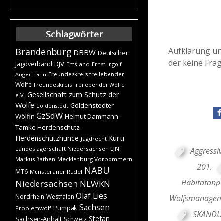
Schlagwörter
Aufklärung un
Brandenburg
DBBW
Deutscher
der keine Frag
DJV
Jagdverband
Emsland
Ernst-Ingolf
Freundeskreis freilebender
Angermann
Wölfe
Freundeskreis Freilebender Wölfe
Gesellschaft zum Schutz der
e.V.
Wölfe
Goldenstedter
Goldenstedt
GzSdW
Wölfin
Helmut Dammann-
Tamke
Herdenschutz
Kurti
Herdenschutzhunde
Jagdrecht
LJN
Landesjägerschaft Niedersachsen
Aggressi
Markus Bathen
Mecklenburg Vorpommern
201
,
NABU
MT6
Munsteraner Rudel
Habitatanp
Niedersachsen
NLWKN
Olaf Lies
Nordrhein-Westfalen
Wolfsmanagem
Sachsen
Pumpak
Problemwolf
SKANDU
Stefan
Sachsen-Anhalt
Schweiz