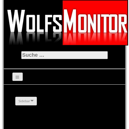
Suche
nach:
Sidebar