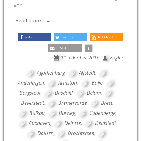
vor.
Read more… →
teilen
twittern
RSS-feed
E-Mail
11. Oktober 2016
Vogler
Agathenburg
,
Alfstedt
,
Anderlingen
,
Armstorf
,
Balje
,
Bargstedt
,
Basdahl
,
Belum
,
Beverstedt
,
Bremervörde
,
Brest
,
Bülkau
,
Burweg
,
Cadenberge
,
Cuxhaven
,
Deinste
,
Deinstedt
,
Dollern
,
Drochtersen
,