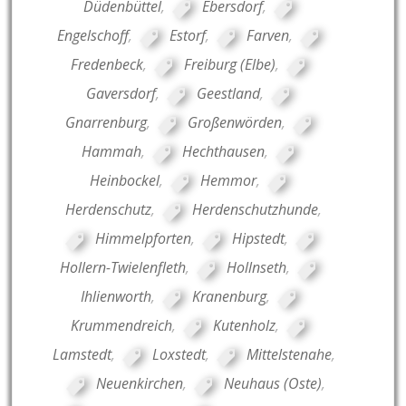
Düdenbüttel
,
Ebersdorf
,
Engelschoff
,
Estorf
,
Farven
,
Fredenbeck
,
Freiburg (Elbe)
,
Gaversdorf
,
Geestland
,
Gnarrenburg
,
Großenwörden
,
Hammah
,
Hechthausen
,
Heinbockel
,
Hemmor
,
Herdenschutz
,
Herdenschutzhunde
,
Himmelpforten
,
Hipstedt
,
Hollern-Twielenfleth
,
Hollnseth
,
Ihlienworth
,
Kranenburg
,
Krummendreich
,
Kutenholz
,
Lamstedt
,
Loxstedt
,
Mittelstenahe
,
Neuenkirchen
,
Neuhaus (Oste)
,