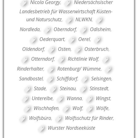
Nicola Georgy
,
Niedersächsischer
Landesbetrieb für Wasserwirtschaft Küsten-
und Naturschutz
,
NLWKN
,
Nordleda
,
Oberndorf
,
Odisheim
,
Oederquart
,
Oerel
,
Oldendorf
,
Osten
,
Osterbruch
,
Otterndorf
,
Richtlinie Wolf
,
Rinderhalter
,
Rotenburg/ Wümme
,
Sandbostel
,
Schiffdorf
,
Selsingen
,
Stade
,
Steinau
,
Stinstedt
,
Unterelbe
,
Wanna
,
Wingst
,
Wischhafen
,
Wolf
,
Wölfe
,
Wolfsbüro
,
Wolfsschutz für Rinder
,
Wurster Nordseeküste