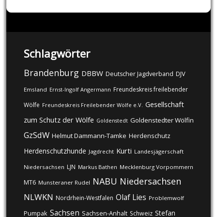
Schlagwörter
Brandenburg
DBBW
DJV
Deutscher Jagdverband
Freundeskreis freilebender
Emsland
Ernst-Ingolf Angermann
Gesellschaft
Wölfe
Freundeskreis Freilebender Wölfe e.V.
zum Schutz der Wölfe
Goldenstedter Wölfin
Goldenstedt
GzSdW
Helmut Dammann-Tamke
Herdenschutz
Kurti
Herdenschutzhunde
Jagdrecht
Landesjägerschaft
LJN
Niedersachsen
Markus Bathen
Mecklenburg Vorpommern
NABU
Niedersachsen
MT6
Munsteraner Rudel
NLWKN
Olaf Lies
Nordrhein-Westfalen
Problemwolf
Sachsen
Stefan
Pumpak
Sachsen-Anhalt
Schweiz