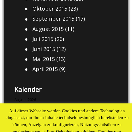
Oktober 2015
(23)
September 2015
(17)
August 2015
(11)
Juli 2015
(26)
Juni 2015
(12)
Mai 2015
(13)
April 2015
(9)
Kalender
August 2026
Auf dieser Webseite werden Cookies und andere Technologien
M
D
M
D
F
S
S
eingesetzt, um Ihnen Inhalte technisch bestmöglich bereitstellen zu
1
2
können, Anzeigen zu konfigurieren, Nutzungsstatistiken zu
3
4
5
6
7
8
9
analysieren sowie Ihre Sicherheit zu erhöhen. Cookies von