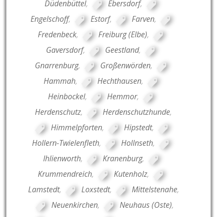
Düdenbüttel
,
Ebersdorf
,
Engelschoff
,
Estorf
,
Farven
,
Fredenbeck
,
Freiburg (Elbe)
,
Gaversdorf
,
Geestland
,
Gnarrenburg
,
Großenwörden
,
Hammah
,
Hechthausen
,
Heinbockel
,
Hemmor
,
Herdenschutz
,
Herdenschutzhunde
,
Himmelpforten
,
Hipstedt
,
Hollern-Twielenfleth
,
Hollnseth
,
Ihlienworth
,
Kranenburg
,
Krummendreich
,
Kutenholz
,
Lamstedt
,
Loxstedt
,
Mittelstenahe
,
Neuenkirchen
,
Neuhaus (Oste)
,