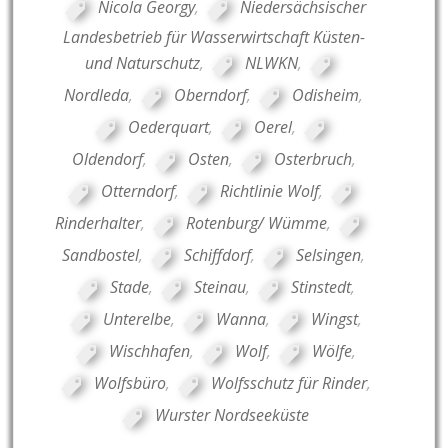
Nicola Georgy
,
Niedersächsischer
Landesbetrieb für Wasserwirtschaft Küsten-
und Naturschutz
,
NLWKN
,
Nordleda
,
Oberndorf
,
Odisheim
,
Oederquart
,
Oerel
,
Oldendorf
,
Osten
,
Osterbruch
,
Otterndorf
,
Richtlinie Wolf
,
Rinderhalter
,
Rotenburg/ Wümme
,
Sandbostel
,
Schiffdorf
,
Selsingen
,
Stade
,
Steinau
,
Stinstedt
,
Unterelbe
,
Wanna
,
Wingst
,
Wischhafen
,
Wolf
,
Wölfe
,
Wolfsbüro
,
Wolfsschutz für Rinder
,
Wurster Nordseeküste