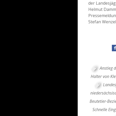
der Landesjäg
Helmut Damma
Pressemeldung
Stefan Wenzel
Anstieg d
Halter von Kl
Landes
niedersächsis
Beutetier-Bez
Schnelle Eing