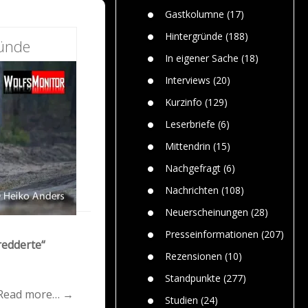
n
Gefährlic
Wolf faszi
Gastkolumne
(17)
Wolfs ge
dem Men
Hintergründe
(188)
ründe
Jim Bran
In eigener Sache
(18)
Warum W
Mensche
Interviews
(20)
gelegentl
Kurzinfo
(129)
Dr. Frank
Die Jagd,
Leserbriefe
(6)
und die J
Mittendrin
(15)
Nachgefragt
(6)
Nachrichten
(108)
Neuerscheinungen
(28)
Presseinformationen
(207)
redderte“
Rezensionen
(10)
Standpunkte
(277)
Read more… →
Studien
(24)