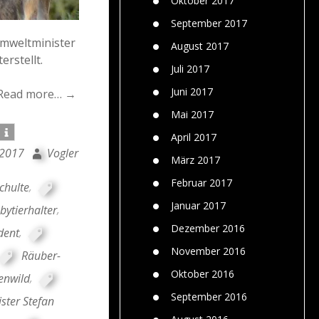
Oktober 2017
September 2017
Umweltminister
August 2017
rstellt.
Juli 2017
Juni 2017
Read more… →
Mai 2017
April 2017
 2017
Vogler
März 2017
Februar 2017
chulte
,
Januar 2017
ytierhalter
,
Dezember 2016
dent
,
November 2016
Räuber-
Oktober 2016
enwild
,
September 2016
ster Stefan