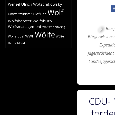
Ulrich Wotschikowsky
Wenzel
Wolf
Umweltminister Olaf Lies
Wolfsberater
Wolfsbüro
Wolfsmanagement
Wolfsmonitoring
Bios
Wölfe
WWF
Bürgerwissensc
Wolfsrudel
Wölfe in
Deutschland
Expeditio
Jägerpräsident
Landesjägersc
CDU- 
forde