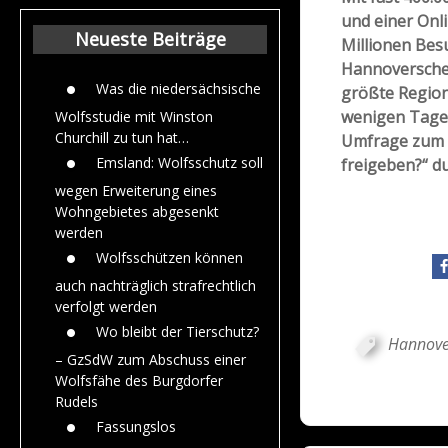
Beiträge aus de
und einer Onl
Jahr 2015
Neueste Beiträge
Millionen Besu
Hannoversche 
Was die niedersächsische
größte Region
wenigen Tagen
Wolfsstudie mit Winston
Churchill zu tun hat…
Umfrage zum 
Emsland: Wolfsschutz soll
freigeben?“ d
wegen Erweiterung eines
Wohngebietes abgesenkt
werden
Wolfsschützen können
auch nachträglich strafrechtlich
verfolgt werden
Wo bleibt der Tierschutz?
Hannove
– GzSdW zum Abschuss einer
Wolfsfähe des Burgdorfer
Rudels
Fassungslos