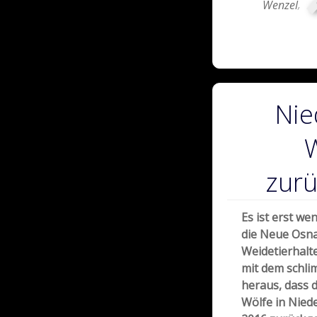
Wenzel
,
Nie
W
zur
Es ist erst w
die Neue Osna
Weidetierhalt
mit dem schl
heraus, dass d
Wölfe in Niede