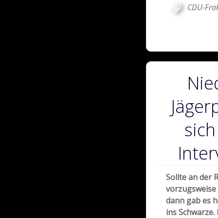
CDU-Frak
Nie
Jäger
sich
Inter
Sollte an der 
vorzugsweise 
dann gab es h
ins Schwarze.