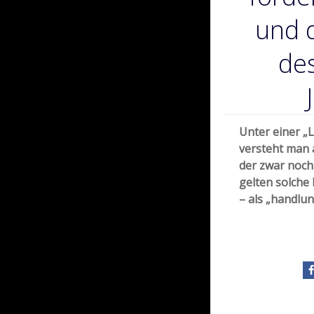
und 
des
Unter einer „
versteht man a
der zwar noch 
gelten solche 
– als „handlu