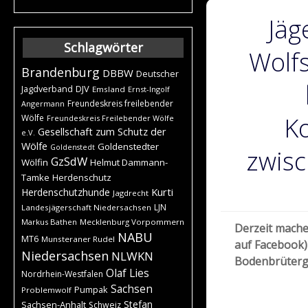
Jäg
Schlagwörter
Wolf
Brandenburg
DBBW
Deutscher
DJV
Jagdverband
Emsland
Ernst-Ingolf
Freundeskreis freilebender
Angermann
K
Wölfe
Freundeskreis Freilebender Wölfe
Gesellschaft zum Schutz der
e.V.
Wölfe
Goldenstedter
Goldenstedt
zwis
GzSdW
Wölfin
Helmut Dammann-
Tamke
Herdenschutz
Kurti
Herdenschutzhunde
Jagdrecht
LJN
Landesjägerschaft Niedersachsen
Markus Bathen
Mecklenburg Vorpommern
Derzeit mache
NABU
MT6
Munsteraner Rudel
auf Facebook)
Niedersachsen
NLWKN
Bodenbrüterge
Olaf Lies
Nordrhein-Westfalen
Sachsen
Pumpak
Problemwolf
Stefan
Sachsen-Anhalt
Schweiz