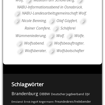
Wolf
,
Museum am Schölerberg
,
NABU-Informationsabend in Osnabrück
,
NABU-Landesarbeitsgemeinschaft Wolf
,
Nicole Benning
,
Olaf Göpfert
,
Rainer Comfere
,
Schäferei
Wümmeniederung
,
Wolf
,
Wölfe
,
Wolfsabend
,
Wolfsbeauftragter
,
Wolfsberater
,
Wolfsbotschafter
Schlagwörter
Brandenburg
DBBW
DJV
Deutscher Jagdverband
Freundeskreis freilebender
Emsland
Ernst-Ingolf Angermann