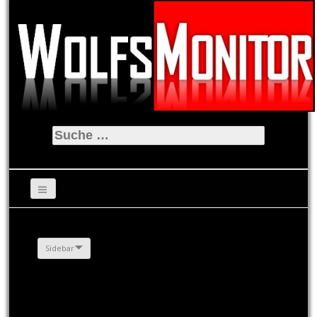
Suche
nach:
Sidebar