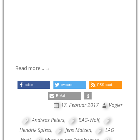
Read more… →
teilen
twittern
RSS-feed
E-Mail
17. Februar 2017
Vogler
Andreas Peters
,
BAG-Wolf
,
Hendrik Spiess
,
Jens Matzen
,
LAG