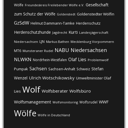
Gesellschaft
Wölfe
Freundeskreis Freilebender Wölfe e.V.
zum Schutz der Wölfe
Goldenstedter Wölfin
Goldenstedt
GzSdW
Helmut Dammann-Tamke
Herdenschutz
Kurti
Herdenschutzhunde
Jagdrecht
Landesjägerschaft
LJN
Niedersachsen
Markus Bathen
Mecklenburg Vorpommern
NABU
Niedersachsen
MT6
Munsteraner Rudel
NLWKN
Olaf Lies
Nordrhein-Westfalen
Problemwolf
Sachsen
Stefan
Pumpak
Sachsen-Anhalt
Schweiz
Ulrich Wotschikowsky
Wenzel
Umweltminister Olaf
Wolf
Wolfsberater
Wolfsbüro
Lies
Wolfsmanagement
WWF
Wolfsrudel
Wolfsmonitoring
Wölfe
Wölfe in Deutschland