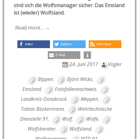
sind sich die Wolfsmanager sicher: Das Emsland
ist (wieder) Wolfsland.
Read more… →
teilen
twittern
RSS-feed
E-Mail
24. Juni 2017
Vogler
Bippen
,
Björn Wicks
,
Emsland
,
Fotofallennachweis
,
Landkreis Osnabrück
,
Meppen
,
Tobias Böckermann
,
Wehrtechnische
Dienstelle 91
,
Wolf
,
Wölfe
,
Wolfsberater
,
Wolfsland
,
Wolfsmanager
,
WTD 91