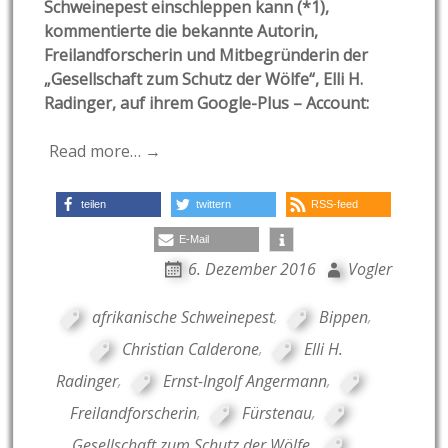
Schweinepest einschleppen kann (*1),
kommentierte die bekannte Autorin,
Freilandforscherin und Mitbegründerin der
„Gesellschaft zum Schutz der Wölfe“, Elli H.
Radinger, auf ihrem Google-Plus – Account:
Read more… →
teilen
twittern
RSS-feed
E-Mail
6. Dezember 2016
Vogler
afrikanische Schweinepest
,
Bippen
,
Christian Calderone
,
Elli H.
Radinger
,
Ernst-Ingolf Angermann
,
Freilandforscherin
,
Fürstenau
,
Gesellschaft zum Schutz der Wölfe
,