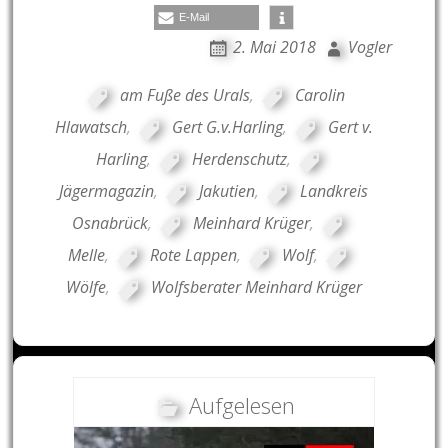
E-Mail
2. Mai 2018
Vogler
am Fuße des Urals
,
Carolin
Hlawatsch
,
Gert G.v.Harling
,
Gert v.
Harling
,
Herdenschutz
,
Jägermagazin
,
Jakutien
,
Landkreis
Osnabrück
,
Meinhard Krüger
,
Melle
,
Rote Lappen
,
Wolf
,
Wölfe
,
Wolfsberater Meinhard Krüger
Aufgelesen