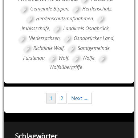
Gemeinde Bippen
,
Herdenschutz
,
Herdenschutzmaßnahmen
,
Imbissschafe
,
Landkreis Osnabrück
,
Niedersachsen
,
Osnabrücker Land
,
Richtlinie Wolf
,
Samtgemeinde
Fürstenau
,
Wolf
,
Wölfe
,
Wolfsübergriffe
Posts
1
2
Next →
navigation
Schlagwörter