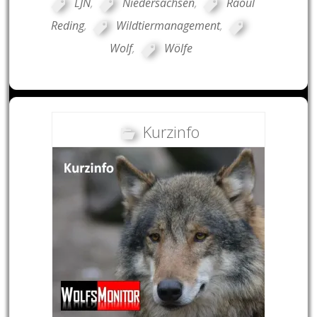
LJN
,
Niedersachsen
,
Raoul
Reding
,
Wildtiermanagement
,
Wolf
,
Wölfe
Kurzinfo