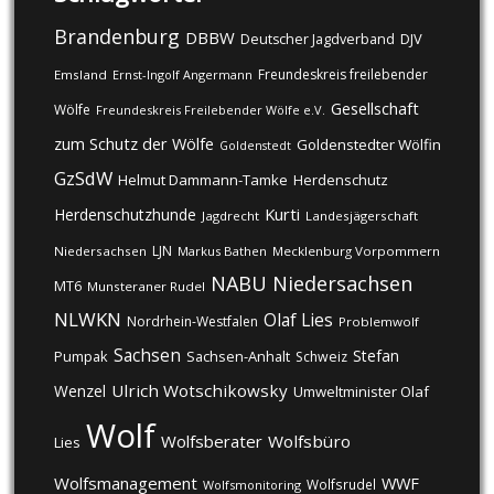
Brandenburg
DBBW
DJV
Deutscher Jagdverband
Freundeskreis freilebender
Emsland
Ernst-Ingolf Angermann
Gesellschaft
Wölfe
Freundeskreis Freilebender Wölfe e.V.
zum Schutz der Wölfe
Goldenstedter Wölfin
Goldenstedt
GzSdW
Helmut Dammann-Tamke
Herdenschutz
Kurti
Herdenschutzhunde
Jagdrecht
Landesjägerschaft
LJN
Niedersachsen
Markus Bathen
Mecklenburg Vorpommern
NABU
Niedersachsen
MT6
Munsteraner Rudel
NLWKN
Olaf Lies
Nordrhein-Westfalen
Problemwolf
Sachsen
Stefan
Pumpak
Sachsen-Anhalt
Schweiz
Ulrich Wotschikowsky
Wenzel
Umweltminister Olaf
Wolf
Wolfsberater
Wolfsbüro
Lies
Wolfsmanagement
WWF
Wolfsrudel
Wolfsmonitoring