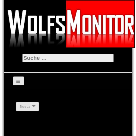
Suche
nach:
Sidebar