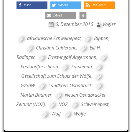
teilen
twittern
RSS-feed
E-Mail
6. Dezember 2016
Vogler
afrikanische Schweinepest
,
Bippen
,
Christian Calderone
,
Elli H.
Radinger
,
Ernst-Ingolf Angermann
,
Freilandforscherin
,
Fürstenau
,
Gesellschaft zum Schutz der Wölfe
,
GzSdW
,
Landkreis Osnabrück
,
Martin Bäumer
,
Neuen Osnabrücker
Zeitung (NOZ)
,
NOZ
,
Schweinepest
,
Wolf
,
Wölfe