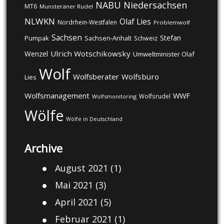
NABU
Niedersachsen
MT6
Munsteraner Rudel
NLWKN
Olaf Lies
Nordrhein-Westfalen
Problemwolf
Sachsen
Stefan
Pumpak
Sachsen-Anhalt
Schweiz
Ulrich Wotschikowsky
Wenzel
Umweltminister Olaf
Wolf
Wolfsberater
Wolfsbüro
Lies
Wolfsmanagement
WWF
Wolfsrudel
Wolfsmonitoring
Wölfe
Wölfe in Deutschland
Archive
August 2021
(1)
Mai 2021
(3)
April 2021
(5)
Februar 2021
(1)