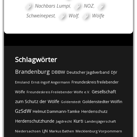
Nachbars Lumpi
,
NOZ
,
Schweinepest
,
Wolf
,
Wölfe
Schlagwörter
Brandenburg
DBBW
DJV
Deutscher Jagdverband
Freundeskreis freilebender
Emsland
Ernst-Ingolf Angermann
Gesellschaft
Wölfe
Freundeskreis Freilebender Wölfe e.V.
zum Schutz der Wölfe
Goldenstedter Wölfin
Goldenstedt
GzSdW
Helmut Dammann-Tamke
Herdenschutz
Kurti
Herdenschutzhunde
Jagdrecht
Landesjägerschaft
LJN
Niedersachsen
Markus Bathen
Mecklenburg Vorpommern