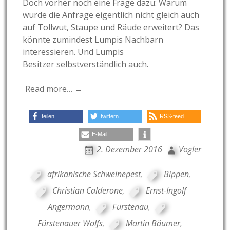
Doch vorher noch eine Frage dazu: Warum
wurde die Anfrage eigentlich nicht gleich auch
auf Tollwut, Staupe und Räude erweitert? Das
könnte zumindest Lumpis Nachbarn
interessieren. Und Lumpis
Besitzer selbstverständlich auch.
Read more… →
teilen
twittern
RSS-feed
E-Mail
2. Dezember 2016
Vogler
afrikanische Schweinepest
,
Bippen
,
Christian Calderone
,
Ernst-Ingolf
Angermann
,
Fürstenau
,
Fürstenauer Wolfs
,
Martin Bäumer
,