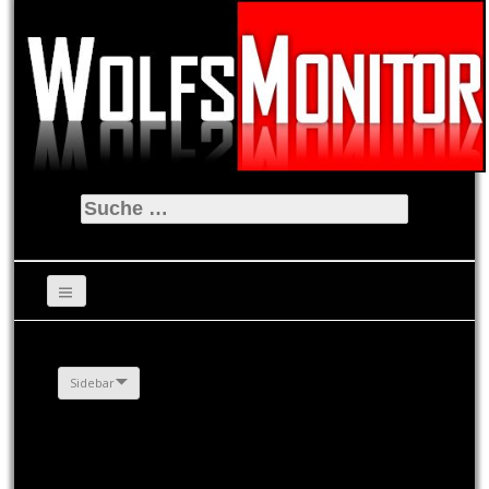
Suche
nach:
Sidebar