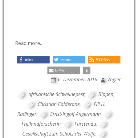
Read more… →
teilen
twittern
RSS-feed
E-Mail
6. Dezember 2016
Vogler
afrikanische Schweinepest
,
Bippen
,
Christian Calderone
,
Elli H.
Radinger
,
Ernst-Ingolf Angermann
,
Freilandforscherin
,
Fürstenau
,
Gesellschaft zum Schutz der Wölfe
,