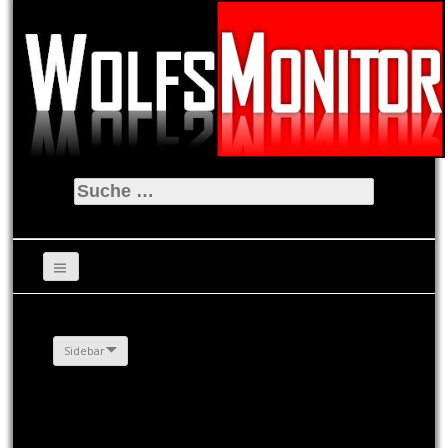
Suche
nach:
Sidebar