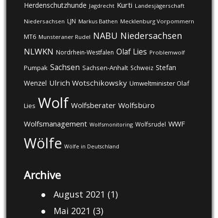
Kurti
Herdenschutzhunde
Jagdrecht
Landesjägerschaft
LJN
Niedersachsen
Markus Bathen
Mecklenburg Vorpommern
NABU
Niedersachsen
MT6
Munsteraner Rudel
NLWKN
Olaf Lies
Nordrhein-Westfalen
Problemwolf
Sachsen
Stefan
Pumpak
Sachsen-Anhalt
Schweiz
Ulrich Wotschikowsky
Wenzel
Umweltminister Olaf
Wolf
Wolfsberater
Wolfsbüro
Lies
Wolfsmanagement
WWF
Wolfsrudel
Wolfsmonitoring
Wölfe
Wölfe in Deutschland
Archive
August 2021
(1)
Mai 2021
(3)