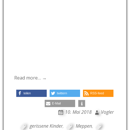
Read more… →
teilen
twittern
RSS-feed
E-Mail
10. Mai 2018
Vogler
gerissene Kinder
,
Meppen
,