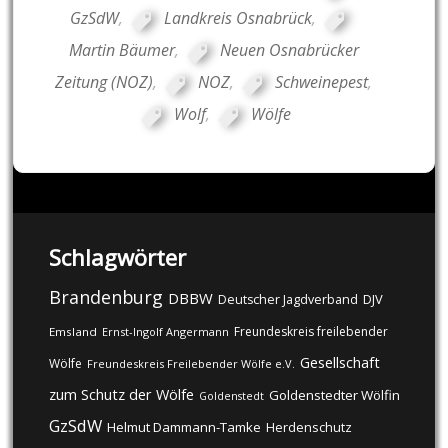
GzSdW
,
Landkreis Osnabrück
,
Martin Bäumer
,
Neuen Osnabrücker
Zeitung (NOZ)
,
NOZ
,
Schweinepest
,
Wolf
,
Wölfe
Schlagwörter
Brandenburg
DBBW
DJV
Deutscher Jagdverband
Freundeskreis freilebender
Emsland
Ernst-Ingolf Angermann
Gesellschaft
Wölfe
Freundeskreis Freilebender Wölfe e.V.
zum Schutz der Wölfe
Goldenstedter Wölfin
Goldenstedt
GzSdW
Helmut Dammann-Tamke
Herdenschutz