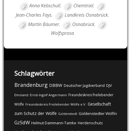
Anna Kebschull
,
Chemtrail
,
Jean-Charles Fays
,
Landkreis Osnabrück
,
Martin Bäumer
,
Osnabrück
,
Wolfsprosa
Schlagwörter
Brandenburg
DBBW
DJV
Deutscher Jagdverband
Freundeskreis freilebender
Emsland
Ernst-Ingolf Angermann
Gesellschaft
Wölfe
Freundeskreis Freilebender Wölfe e.V.
zum Schutz der Wölfe
Goldenstedter Wölfin
Goldenstedt
GzSdW
Helmut Dammann-Tamke
Herdenschutz