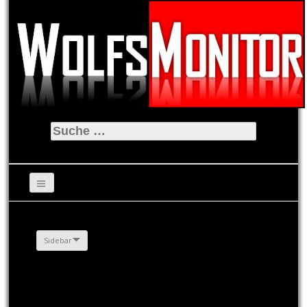
Suche
nach:
Sidebar