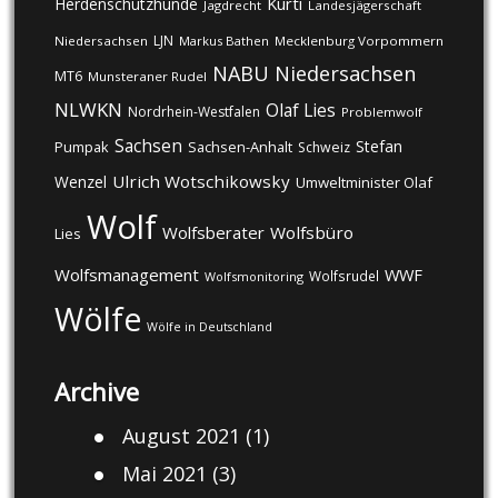
Kurti
Herdenschutzhunde
Jagdrecht
Landesjägerschaft
LJN
Niedersachsen
Markus Bathen
Mecklenburg Vorpommern
NABU
Niedersachsen
MT6
Munsteraner Rudel
NLWKN
Olaf Lies
Nordrhein-Westfalen
Problemwolf
Sachsen
Stefan
Pumpak
Sachsen-Anhalt
Schweiz
Ulrich Wotschikowsky
Wenzel
Umweltminister Olaf
Wolf
Wolfsberater
Wolfsbüro
Lies
Wolfsmanagement
WWF
Wolfsrudel
Wolfsmonitoring
Wölfe
Wölfe in Deutschland
Archive
August 2021
(1)
Mai 2021
(3)