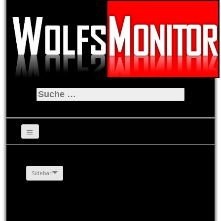
Suche
nach:
Sidebar