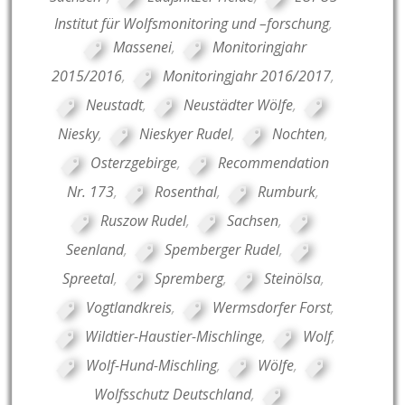
Institut für Wolfsmonitoring und –forschung
,
Massenei
,
Monitoringjahr
2015/2016
,
Monitoringjahr 2016/2017
,
Neustadt
,
Neustädter Wölfe
,
Niesky
,
Nieskyer Rudel
,
Nochten
,
Osterzgebirge
,
Recommendation
Nr. 173
,
Rosenthal
,
Rumburk
,
Ruszow Rudel
,
Sachsen
,
Seenland
,
Spemberger Rudel
,
Spreetal
,
Spremberg
,
Steinölsa
,
Vogtlandkreis
,
Wermsdorfer Forst
,
Wildtier-Haustier-Mischlinge
,
Wolf
,
Wolf-Hund-Mischling
,
Wölfe
,
Wolfsschutz Deutschland
,