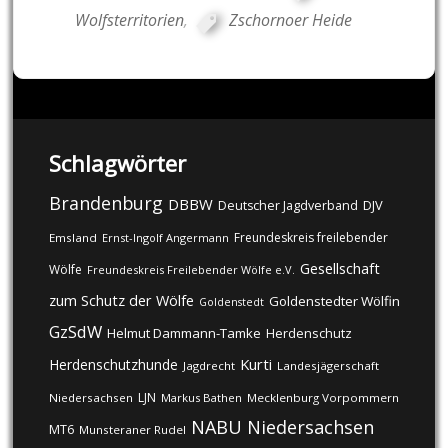
Wolfsterritorien
,
Zschornoer Heide
Schlagwörter
Brandenburg
DBBW
DJV
Deutscher Jagdverband
Freundeskreis freilebender
Emsland
Ernst-Ingolf Angermann
Gesellschaft
Wölfe
Freundeskreis Freilebender Wölfe e.V.
zum Schutz der Wölfe
Goldenstedter Wölfin
Goldenstedt
GzSdW
Helmut Dammann-Tamke
Herdenschutz
Kurti
Herdenschutzhunde
Jagdrecht
Landesjägerschaft
LJN
Niedersachsen
Markus Bathen
Mecklenburg Vorpommern
NABU
Niedersachsen
MT6
Munsteraner Rudel