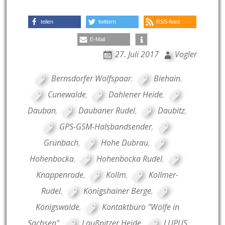
teilen
twittern
RSS-feed
E-Mail
27. Juli 2017
Vogler
Bernsdorfer Wolfspaar
,
Biehain
,
Cunewalde
,
Dahlener Heide
,
Dauban
,
Daubaner Rudel
,
Daubitz
,
GPS-GSM-Halsbandsender
,
Grünbach
,
Hohe Dubrau
,
Hohenbocka
,
Hohenbocka Rudel
,
Knappenrode
,
Kollm
,
Kollmer-
Rudel
,
Königshainer Berge
,
Königswalde
,
Kontaktbüro "Wölfe in
Sachsen"
,
Laußnitzer Heide
,
LUPUS