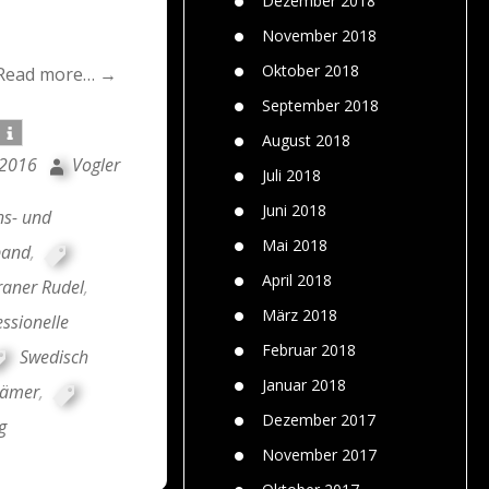
Dezember 2018
November 2018
Oktober 2018
Read more… →
September 2018
August 2018
 2016
Vogler
Juli 2018
Juni 2018
s- und
Mai 2018
band
,
April 2018
aner Rudel
,
März 2018
essionelle
Februar 2018
Swedisch
Januar 2018
rämer
,
Dezember 2017
g
November 2017