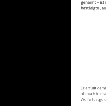
genannt – ist n
bestätigte „au
Er erfüllt de
als auch in di
Wölfe festgel