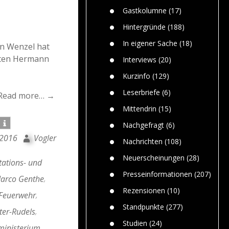
n
Gefährlic
Wolf faszi
Gastkolumne
(17)
Wolfs ge
dem Men
Hintergründe
(188)
Jim Bran
In eigener Sache
(18)
an Wenzel hat
Warum W
Mensche
eten Hermann
Interviews
(20)
gelegentl
Kurzinfo
(129)
Dr. Frank
Die Jagd,
Leserbriefe
(6)
Read more… →
und die J
Mittendrin
(15)
Nachgefragt
(6)
 2016
Vogler
Nachrichten
(108)
Neuerscheinungen
(28)
ations- und
Presseinformationen
(207)
Marco Genthe
,
Rezensionen
(10)
 Feuerwehr
,
Standpunkte
(277)
er-Rudels
,
Studien
(24)
ministerium
,