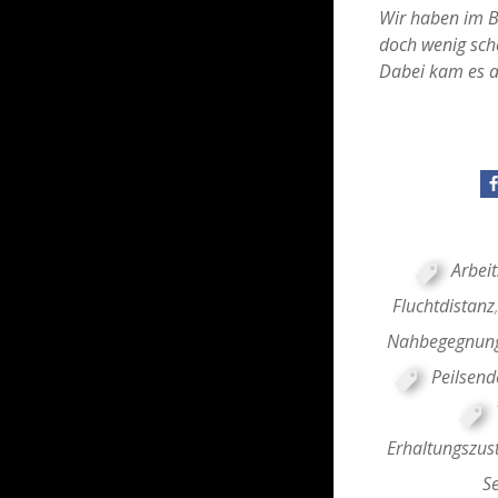
Wir haben im Be
doch wenig sche
Dabei kam es a
Arbeit
Fluchtdistanz
Nahbegegnun
Peilsend
Erhaltungszus
S