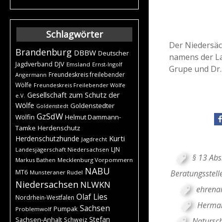
Schlagwörter
Der Niedersäc
Brandenburg
DBBW
Deutscher
namens der L
DJV
Jagdverband
Emsland
Ernst-Ingolf
Grupe und Dr.
Freundeskreis freilebender
Angermann
Wölfe
Freundeskreis Freilebender Wölfe
Gesellschaft zum Schutz der
e.V.
Wölfe
Goldenstedter
Goldenstedt
GzSdW
Wölfin
Helmut Dammann-
Tamke
Herdenschutz
Kurti
Herdenschutzhunde
Jagdrecht
LJN
Landesjägerschaft Niedersachsen
§ 13 Abs
Markus Bathen
Mecklenburg Vorpommern
NABU
Beratungsstel
MT6
Munsteraner Rudel
Niedersachsen
NLWKN
ehrena
Olaf Lies
Nordrhein-Westfalen
Herma
Sachsen
Pumpak
Problemwolf
Stefan
Sachsen-Anhalt
Natursch
Schweiz