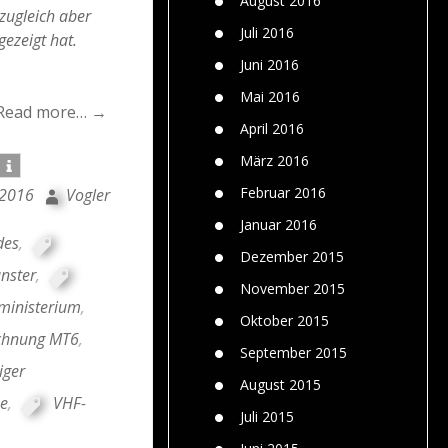
August 2016
 zugleich aber
Juli 2016
ezeigt hat.
Juni 2016
Mai 2016
Read more… →
April 2016
März 2016
Februar 2016
 2016
Vogler
Januar 2016
des
,
Dezember 2015
nster
,
November 2015
ministerium
,
Oktober 2015
ichnung MT6
,
September 2015
iger
August 2015
e
,
VHF-
Juli 2015