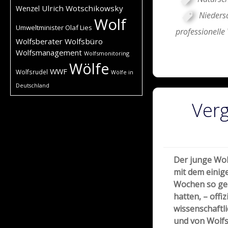
Ulrich Wotschikowsky
Wenzel
Nieders
Wolf
Umweltminister Olaf Lies
professionell
Wolfsberater
Wolfsbüro
Wolfsmanagement
Wolfsmonitoring
Wölfe
WWF
Wolfsrudel
Wölfe in
Deutschland
Ver
Der junge Wol
mit dem einig
Wochen so g
hatten, – offiz
wissenschaftl
und von Wolfs