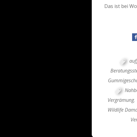
Das ist bei Wo
auf
Beratungsst
Gummigesch
Nahb
Vergrämung
,
Wildlife Dam
Ve