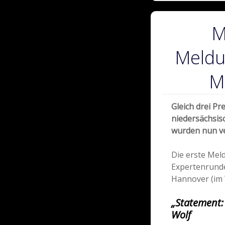
M
Meldu
M
Gleich drei P
niedersächsi
wurden nun ve
Die erste Mel
Expertenrund
Hannover (im 
„Statement:
Wolf