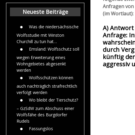
Beiträge aus de
Anfragen von
Jahr 2015
Neueste Beiträge
(im Wortlaut):
A) Antwort
Was die niedersächsische
Anfrage: In
Wolfsstudie mit Winston
wahrscheinl
Churchill zu tun hat…
durch Ve
Emsland: Wolfsschutz soll
künftig d
wegen Erweiterung eines
aggressiv u
Wohngebietes abgesenkt
werden
Wolfsschützen können
auch nachträglich strafrechtlich
verfolgt werden
Wo bleibt der Tierschutz?
– GzSdW zum Abschuss einer
Wolfsfähe des Burgdorfer
Rudels
Fassungslos