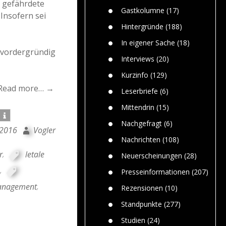
e gefährdete
n
Gefährlic
Wolf faszi
Gastkolumne
(17)
Insofern sei
Wolfs ge
dem Men
Hintergründe
(188)
Jim Bran
In eigener Sache
(18)
Warum W
e vordergründig
Mensche
Interviews
(20)
gelegentl
Kurzinfo
(129)
Dr. Frank
Read more… →
Die Jagd,
Leserbriefe
(6)
und die J
Mittendrin
(15)
Nachgefragt
(6)
 2016
Vogler
Nachrichten
(108)
r
,
letale
Neuerscheinungen
(28)
,
Presseinformationen
(207)
anagement
,
Rezensionen
(10)
Standpunkte
(277)
Studien
(24)