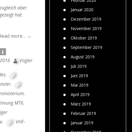
Februar 2020
 zugleich aber
Januar 2020
ezeigt hat.
Dezember 2019
November 2019
Read more… →
Oktober 2019
September 2019
August 2019
 2016
Vogler
Juli 2019
des
,
Juni 2019
nster
,
Mai 2019
ministerium
,
April 2019
ichnung MT6
,
März 2019
iger
Februar 2019
e
,
VHF-
Januar 2019