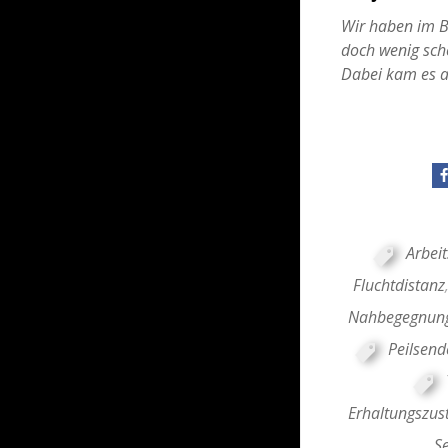
Wir haben im Be
doch wenig sche
Dabei kam es a
Arbeit
Fluchtdistanz
Nahbegegnun
Peilsend
Erhaltungszus
S