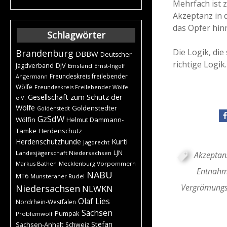
Mehrfach ist 
Akzeptanz in 
das Opfer hin
Schlagwörter
Die Logik, die
Brandenburg
DBBW
Deutscher
richtige Logik.
DJV
Jagdverband
Emsland
Ernst-Ingolf
Freundeskreis freilebender
Angermann
Wölfe
Freundeskreis Freilebender Wölfe
Gesellschaft zum Schutz der
e.V.
Wölfe
Goldenstedter
Goldenstedt
GzSdW
Wölfin
Helmut Dammann-
Tamke
Herdenschutz
Kurti
Herdenschutzhunde
Jagdrecht
LJN
Landesjägerschaft Niedersachsen
Akzeptan
Markus Bathen
Mecklenburg Vorpommern
Entnah
NABU
MT6
Munsteraner Rudel
Vergrämungsa
Niedersachsen
NLWKN
Olaf Lies
Nordrhein-Westfalen
Sachsen
Pumpak
Problemwolf
Stefan
Sachsen-Anhalt
Schweiz