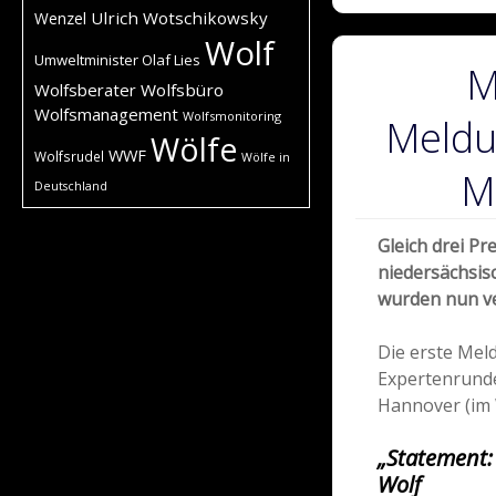
Ulrich Wotschikowsky
Wenzel
Wolf
Umweltminister Olaf Lies
M
Wolfsberater
Wolfsbüro
Wolfsmanagement
Wolfsmonitoring
Meldu
Wölfe
WWF
Wolfsrudel
Wölfe in
M
Deutschland
Gleich drei P
niedersächsi
wurden nun ve
Die erste Mel
Expertenrund
Hannover (im 
„Statement:
Wolf