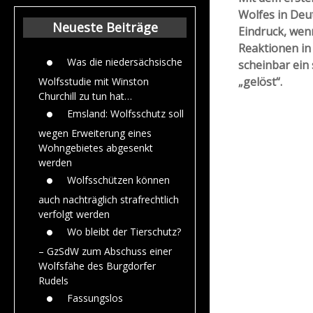
Beiträge aus de
Wolfes in Deu
Jahr 2015
Neueste Beiträge
Eindruck, wenn
Reaktionen in 
Was die niedersächsische
scheinbar ein
„gelöst“.
Wolfsstudie mit Winston
Churchill zu tun hat…
Emsland: Wolfsschutz soll
wegen Erweiterung eines
Wohngebietes abgesenkt
werden
Wolfsschützen können
auch nachträglich strafrechtlich
verfolgt werden
Wo bleibt der Tierschutz?
– GzSdW zum Abschuss einer
Wolfsfähe des Burgdorfer
Rudels
Fassungslos