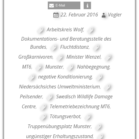
E-Mail
22. Februar 2016
Vogler
Arbeitskreis Wolf
,
Dokumentations- und Beratungsstelle des
Bundes
,
Fluchtdistanz
,
Großkarnivoren
,
Minister Wenzel
,
MT6
,
Munster
,
Nahbegegnung
,
negative Konditionierung
,
Niedersächsiches Umweltministerium
,
Peilsender
,
Swedisch Wildlife Damage
Centre
,
Telemetriebezeichnung MT6
,
Tötungsverbot
,
Truppenübungsplatz Munster
,
ungünstiger Erhaltungszustand
,