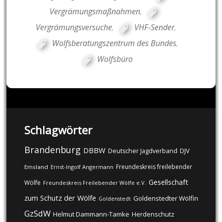
Vergrämungsmaßnahmen
,
Vergrämungsversuche
,
VHF-Sender
,
Wolfsberatungszentrum des Bundes
,
Wolfsbüro
Schlagwörter
Brandenburg
DBBW
DJV
Deutscher Jagdverband
Freundeskreis freilebender
Emsland
Ernst-Ingolf Angermann
Gesellschaft
Wölfe
Freundeskreis Freilebender Wölfe e.V.
zum Schutz der Wölfe
Goldenstedter Wölfin
Goldenstedt
GzSdW
Helmut Dammann-Tamke
Herdenschutz