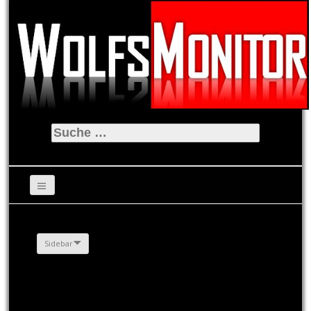
Suche
nach:
Sidebar