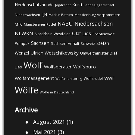
Kurti
Herdenschutzhunde
Jagdrecht
Landesjägerschaft
LJN
Niedersachsen
Markus Bathen
Mecklenburg Vorpommern
NABU
Niedersachsen
MT6
Munsteraner Rudel
NLWKN
Olaf Lies
Nordrhein-Westfalen
Problemwolf
Sachsen
Stefan
Pumpak
Sachsen-Anhalt
Schweiz
Ulrich Wotschikowsky
Wenzel
Umweltminister Olaf
Wolf
Wolfsberater
Wolfsbüro
Lies
Wolfsmanagement
WWF
Wolfsrudel
Wolfsmonitoring
Wölfe
Wölfe in Deutschland
Archive
August 2021
(1)
Mai 2021
(3)