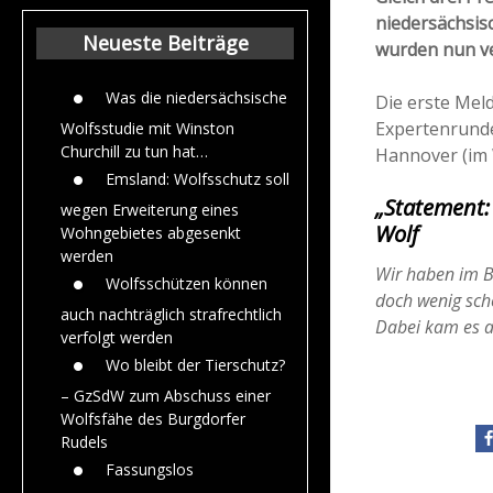
Beiträge aus de
niedersächsi
Jahr 2015
Neueste Beiträge
wurden nun ve
Was die niedersächsische
Die erste Mel
Expertenrund
Wolfsstudie mit Winston
Churchill zu tun hat…
Hannover (im 
Emsland: Wolfsschutz soll
„Statement:
wegen Erweiterung eines
Wolf
Wohngebietes abgesenkt
werden
Wir haben im Be
Wolfsschützen können
doch wenig sche
auch nachträglich strafrechtlich
Dabei kam es a
verfolgt werden
Wo bleibt der Tierschutz?
– GzSdW zum Abschuss einer
Wolfsfähe des Burgdorfer
Rudels
Fassungslos