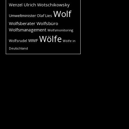
Ulrich Wotschikowsky
Wenzel
Wolf
Umweltminister Olaf Lies
Wolfsberater
Wolfsbüro
Wolfsmanagement
Wolfsmonitoring
Wölfe
WWF
Wolfsrudel
Wölfe in
Deutschland