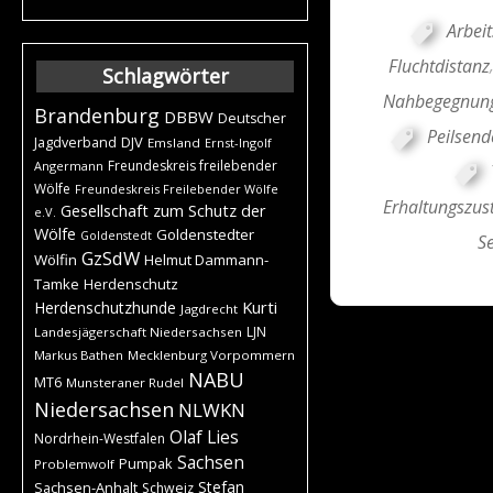
Arbeit
Fluchtdistanz
Schlagwörter
Nahbegegnun
Brandenburg
DBBW
Deutscher
Peilsend
DJV
Jagdverband
Emsland
Ernst-Ingolf
Freundeskreis freilebender
Angermann
Wölfe
Freundeskreis Freilebender Wölfe
Erhaltungszus
Gesellschaft zum Schutz der
e.V.
Wölfe
Goldenstedter
Goldenstedt
S
GzSdW
Wölfin
Helmut Dammann-
Tamke
Herdenschutz
Kurti
Herdenschutzhunde
Jagdrecht
LJN
Landesjägerschaft Niedersachsen
Markus Bathen
Mecklenburg Vorpommern
NABU
MT6
Munsteraner Rudel
Niedersachsen
NLWKN
Olaf Lies
Nordrhein-Westfalen
Sachsen
Pumpak
Problemwolf
Stefan
Sachsen-Anhalt
Schweiz