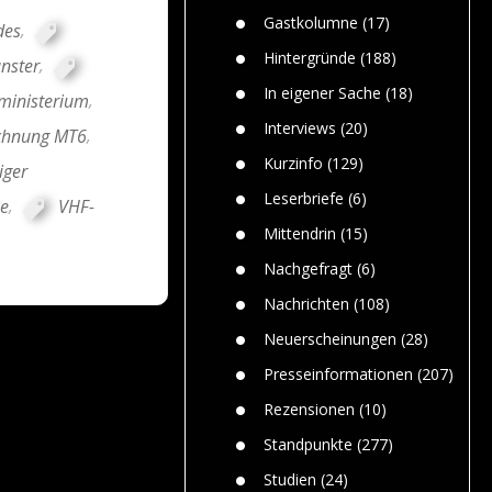
n
Gefährlic
Wolf faszi
Gastkolumne
(17)
des
,
Wolfs ge
dem Men
Hintergründe
(188)
nster
,
Jim Bran
In eigener Sache
(18)
ministerium
,
Warum W
Mensche
Interviews
(20)
ichnung MT6
,
gelegentl
Kurzinfo
(129)
iger
Dr. Frank
Die Jagd,
Leserbriefe
(6)
e
,
VHF-
und die J
Mittendrin
(15)
Nachgefragt
(6)
Nachrichten
(108)
Neuerscheinungen
(28)
Presseinformationen
(207)
Rezensionen
(10)
Standpunkte
(277)
Studien
(24)