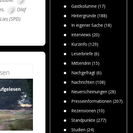
n
Gefährlic
Wolf faszi
Gastkolumne
(17)
Wolfs ge
es
,
Olaf
dem Men
Hintergründe
(188)
Lies (SPD)
,
Jim Bran
In eigener Sache
(18)
Warum W
Mensche
Interviews
(20)
gelegentl
Kurzinfo
(129)
Dr. Frank
Die Jagd,
Leserbriefe
(6)
und die J
Mittendrin
(15)
esen
Nachgefragt
(6)
Nachrichten
(108)
Neuerscheinungen
(28)
Presseinformationen
(207)
Rezensionen
(10)
Standpunkte
(277)
Studien
(24)