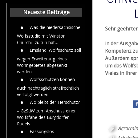
Beiträge aus de
Jahr 2015
Neueste Beiträge
Was die niedersächsische
Sehr geehrter 
Wolfsstudie mit Winston
Churchill zu tun hat…
in der Ausgab
Emsland: Wolfsschutz soll
Kompetenz zu
Außerdem spre
wegen Erweiterung eines
um das Wolfsbü
Wohngebietes abgesenkt
werden
Vieles in Ihrer
Wolfsschützen können
auch nachträglich strafrechtlich
verfolgt werden
Wo bleibt der Tierschutz?
– GzSdW zum Abschuss einer
Wolfsfähe des Burgdorfer
Rudels
Agrarmin
Fassungslos
Arbeitskr