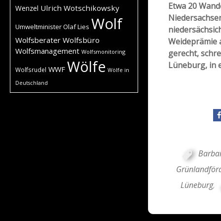
Etwa 20 Wande
Ulrich Wotschikowsky
Wenzel
Niedersachsen
Wolf
Umweltminister Olaf Lies
niedersächsich
Wolfsberater
Wolfsbüro
Weideprämie a
Wolfsmanagement
Wolfsmonitoring
gerecht, schr
Wölfe
Lüneburg, in
WWF
Wolfsrudel
Wölfe in
Deutschland
Barbar
Grünlandför
Lüneburg
,