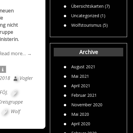
Übersichtskarten
(7)
 neuen
Uncategorized
(1)
ie
ng nicht
Wolfstourismus
(5)
gruppe
nisterin.
Archive
Read more… →
August 2021
Mai 2021
 2018
Vogler
April 2021
FÖJ
,
Februar 2021
reisgruppe
November 2020
Wolf
Mai 2020
April 2020