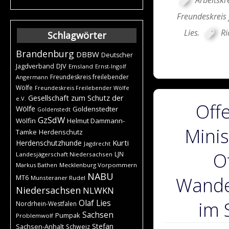
Freundeskreis 
Lies
,
Ri
Schlagwörter
Brandenburg
DBBW
Deutscher
DJV
Jagdverband
Emsland
Ernst-Ingolf
Freundeskreis freilebender
Angermann
Wölfe
Freundeskreis Freilebender Wölfe
Gesellschaft zum Schutz der
e.V.
Off
Wölfe
Goldenstedter
Goldenstedt
GzSdW
Wölfin
Helmut Dammann-
Minis
Tamke
Herdenschutz
Kurti
Herdenschutzhunde
Jagdrecht
O
LJN
Landesjägerschaft Niedersachsen
Markus Bathen
Mecklenburg Vorpommern
NABU
Wande
MT6
Munsteraner Rudel
Niedersachsen
NLWKN
Olaf Lies
im 
Nordrhein-Westfalen
Sachsen
Pumpak
Problemwolf
Stefan
Sachsen-Anhalt
Schweiz