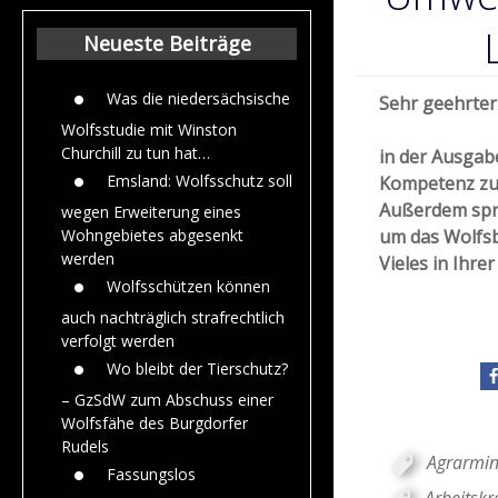
Beiträge aus de
Jahr 2015
Neueste Beiträge
Was die niedersächsische
Sehr geehrter 
Wolfsstudie mit Winston
Churchill zu tun hat…
in der Ausgab
Emsland: Wolfsschutz soll
Kompetenz zu
Außerdem spre
wegen Erweiterung eines
um das Wolfsbü
Wohngebietes abgesenkt
werden
Vieles in Ihrer
Wolfsschützen können
auch nachträglich strafrechtlich
verfolgt werden
Wo bleibt der Tierschutz?
– GzSdW zum Abschuss einer
Wolfsfähe des Burgdorfer
Rudels
Agrarmin
Fassungslos
Arbeitskr