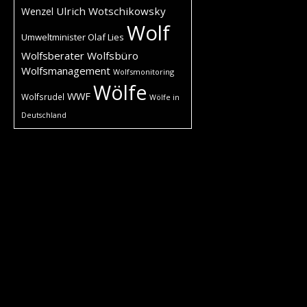
Ulrich Wotschikowsky
Wenzel
Wolf
Umweltminister Olaf Lies
Wolfsberater
Wolfsbüro
Wolfsmanagement
Wolfsmonitoring
Wölfe
WWF
Wolfsrudel
Wölfe in
Deutschland