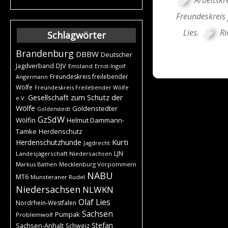
Freundeskreis 
Lies
,
Ri
Schlagwörter
Brandenburg
DBBW
Deutscher
DJV
Jagdverband
Emsland
Ernst-Ingolf
Freundeskreis freilebender
Angermann
Wölfe
Freundeskreis Freilebender Wölfe
Gesellschaft zum Schutz der
e.V.
Wölfe
Goldenstedter
Goldenstedt
GzSdW
Wölfin
Helmut Dammann-
Tamke
Herdenschutz
Kurti
Herdenschutzhunde
Jagdrecht
LJN
Landesjägerschaft Niedersachsen
Markus Bathen
Mecklenburg Vorpommern
NABU
MT6
Munsteraner Rudel
Niedersachsen
NLWKN
Olaf Lies
Nordrhein-Westfalen
Sachsen
Pumpak
Problemwolf
Stefan
Sachsen-Anhalt
Schweiz