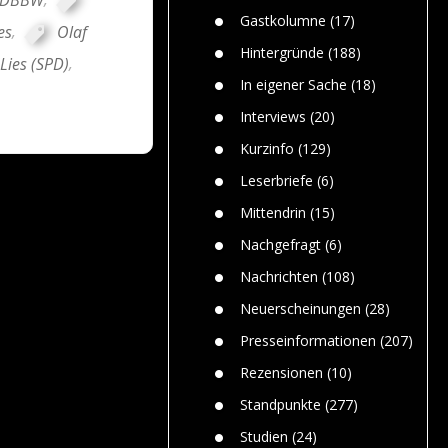
n
Gefährlic
Wolf faszi
Gastkolumne
(17)
Wolfs ge
es
,
Olaf
dem Men
Hintergründe
(188)
Lies (SPD)
,
Jim Bran
In eigener Sache
(18)
Warum W
Mensche
Interviews
(20)
gelegentl
Kurzinfo
(129)
Dr. Frank
Die Jagd,
Leserbriefe
(6)
und die J
Mittendrin
(15)
Nachgefragt
(6)
Nachrichten
(108)
Neuerscheinungen
(28)
Presseinformationen
(207)
Rezensionen
(10)
Standpunkte
(277)
Studien
(24)