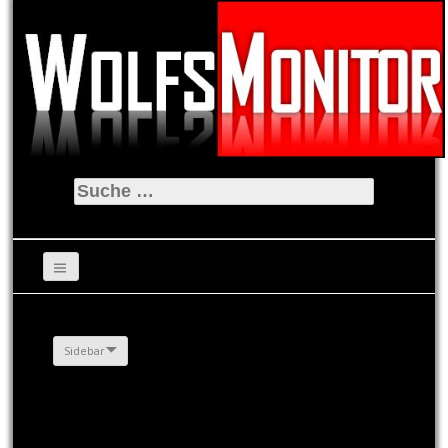
Suche
nach:
Sidebar