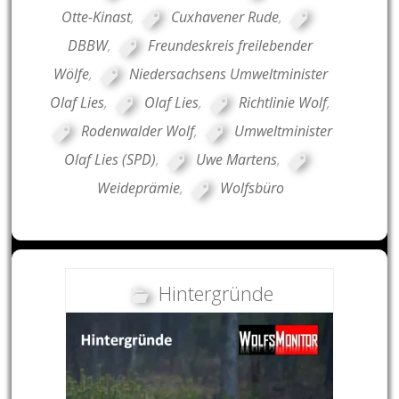
Otte-Kinast
,
Cuxhavener Rude
,
DBBW
,
Freundeskreis freilebender
Wölfe
,
Niedersachsens Umweltminister
Olaf Lies
,
Olaf Lies
,
Richtlinie Wolf
,
Rodenwalder Wolf
,
Umweltminister
Olaf Lies (SPD)
,
Uwe Martens
,
Weideprämie
,
Wolfsbüro
Hintergründe