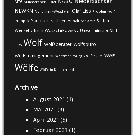
NABU
Niedersachsen
MT6
Munsteraner Rudel
NLWKN
Olaf Lies
Nordrhein-Westfalen
Problemwolf
Sachsen
Stefan
Pumpak
Sachsen-Anhalt
Schweiz
Ulrich Wotschikowsky
Wenzel
Umweltminister Olaf
Wolf
Wolfsberater
Wolfsbüro
Lies
Wolfsmanagement
WWF
Wolfsrudel
Wolfsmonitoring
Wölfe
Wölfe in Deutschland
Archive
August 2021
(1)
Mai 2021
(3)
April 2021
(5)
Februar 2021
(1)