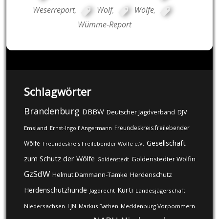
Weserreport
,
Wolf
,
Wölfe
,
Wümme-Report
Schlagwörter
Brandenburg
DBBW
DJV
Deutscher Jagdverband
Freundeskreis freilebender
Emsland
Ernst-Ingolf Angermann
Gesellschaft
Wölfe
Freundeskreis Freilebender Wölfe e.V.
zum Schutz der Wölfe
Goldenstedter Wölfin
Goldenstedt
GzSdW
Helmut Dammann-Tamke
Herdenschutz
Kurti
Herdenschutzhunde
Jagdrecht
Landesjägerschaft
LJN
Niedersachsen
Markus Bathen
Mecklenburg Vorpommern