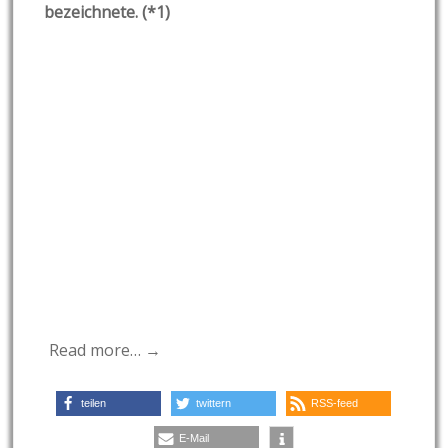
bezeichnete. (*1)
Read more… →
teilen
twittern
RSS-feed
E-Mail