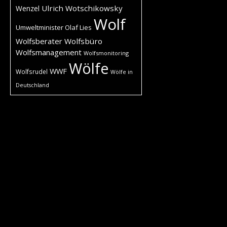
Ulrich Wotschikowsky
Wenzel
Wolf
Umweltminister Olaf Lies
Wolfsberater
Wolfsbüro
Wolfsmanagement
Wolfsmonitoring
Wölfe
WWF
Wolfsrudel
Wölfe in
Deutschland