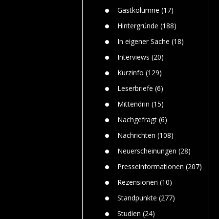
n
Gefährlic
Wolf faszi
Gastkolumne
(17)
Wolfs ge
dem Men
Hintergründe
(188)
Jim Bran
In eigener Sache
(18)
Warum W
Mensche
Interviews
(20)
gelegentl
Kurzinfo
(129)
Dr. Frank
Die Jagd,
Leserbriefe
(6)
und die J
Mittendrin
(15)
Nachgefragt
(6)
Nachrichten
(108)
Neuerscheinungen
(28)
Presseinformationen
(207)
Rezensionen
(10)
Standpunkte
(277)
Studien
(24)