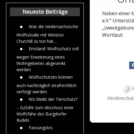
Beiträge aus de
Jahr 2015
Neueste Beiträge
Neben einer M
e.V.“ Unterstü
Was die niedersächsische
„zweckgebunde
Wortlaut:
Wolfsstudie mit Winston
Churchill zu tun hat…
Emsland: Wolfsschutz soll
wegen Erweiterung eines
Wohngebietes abgesenkt
werden
Wolfsschützen können
auch nachträglich strafrechtlich
verfolgt werden
Herdenschutz
Wo bleibt der Tierschutz?
– GzSdW zum Abschuss einer
Wolfsfähe des Burgdorfer
Rudels
Fassungslos