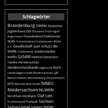
Schlagwörter
Brandenburg
DBBW
Deutscher
DJV
Jagdverband
Emsland
Ernst-Ingolf
Freundeskreis freilebender
Angermann
Wölfe
Freundeskreis Freilebender Wölfe
Gesellschaft zum Schutz der
e.V.
Wölfe
Goldenstedter
Goldenstedt
GzSdW
Wölfin
Helmut Dammann-
Tamke
Herdenschutz
Kurti
Herdenschutzhunde
Jagdrecht
LJN
Landesjägerschaft Niedersachsen
Markus Bathen
Mecklenburg Vorpommern
NABU
MT6
Munsteraner Rudel
Niedersachsen
NLWKN
Olaf Lies
Nordrhein-Westfalen
Sachsen
Pumpak
Problemwolf
Stefan
Sachsen-Anhalt
Schweiz