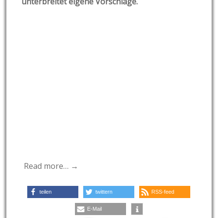
unterbreitet eigene Vorschläge.
Read more… →
teilen
twittern
RSS-feed
E-Mail