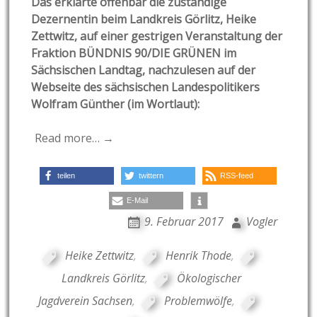
Das erklärte offenbar die zuständige
Dezernentin beim Landkreis Görlitz, Heike
Zettwitz, auf einer gestrigen Veranstaltung der
Fraktion BÜNDNIS 90/DIE GRÜNEN im
Sächsischen Landtag, nachzulesen auf der
Webseite des sächsischen Landespolitikers
Wolfram Günther (im Wortlaut):
Read more… →
teilen
twittern
RSS-feed
E-Mail
9. Februar 2017
Vogler
Heike Zettwitz
,
Henrik Thode
,
Landkreis Görlitz
,
Ökologischer
Jagdverein Sachsen
,
Problemwölfe
,