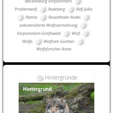
Mecklenburg Vorpommern
,
Problemwolf
,
Radeberg
,
Ralf Julke
,
Ramin
,
Rosenthaler Rudel
,
unkontrollierte Wolfsvermehrung
,
Vorpommern-Greifswald
,
Wolf
,
Wölfe
,
Wolfram Günther
,
Wolfsforscher-Ikone
Hintergründe