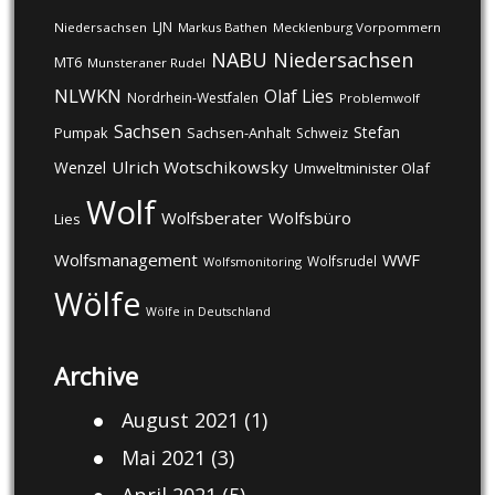
LJN
Niedersachsen
Markus Bathen
Mecklenburg Vorpommern
NABU
Niedersachsen
MT6
Munsteraner Rudel
NLWKN
Olaf Lies
Nordrhein-Westfalen
Problemwolf
Sachsen
Stefan
Pumpak
Sachsen-Anhalt
Schweiz
Ulrich Wotschikowsky
Wenzel
Umweltminister Olaf
Wolf
Wolfsberater
Wolfsbüro
Lies
Wolfsmanagement
WWF
Wolfsrudel
Wolfsmonitoring
Wölfe
Wölfe in Deutschland
Archive
August 2021
(1)
Mai 2021
(3)