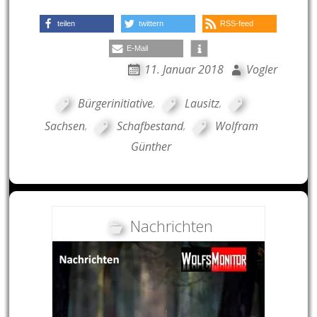
teilen
twittern
RSS-feed
E-Mail
11. Januar 2018
Vogler
Bürgerinitiative
,
Lausitz
,
Sachsen
,
Schafbestand
,
Wolfram
Günther
Nachrichten