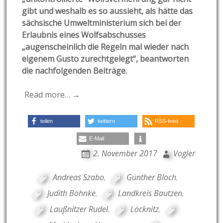
gibt und weshalb es so aussieht, als hätte das
sächsische Umweltministerium sich bei der
Erlaubnis eines Wolfsabschusses
„augenscheinlich die Regeln mal wieder nach
eigenem Gusto zurechtgelegt“, beantworten
die nachfolgenden Beiträge.
Read more… →
teilen
twittern
RSS-feed
E-Mail
2. November 2017
Vogler
Andreas Szabo
,
Günther Bloch
,
Judith Böhnke
,
Landkreis Bautzen
,
Laußnitzer Rudel
,
Löcknitz
,