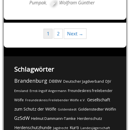
Pumpak
,
Wolfram Günther
Posts
1
2
Next →
navigation
Schlagwörter
Brandenburg
DBBW
DJV
Deutscher Jagdverband
Freundeskreis freilebender
Emsland
Ernst-Ingolf Angermann
Gesellschaft
Wölfe
Freundeskreis Freilebender Wölfe e.V.
zum Schutz der Wölfe
Goldenstedter Wölfin
Goldenstedt
GzSdW
Helmut Dammann-Tamke
Herdenschutz
Kurti
Herdenschutzhunde
Jagdrecht
Landesjägerschaft