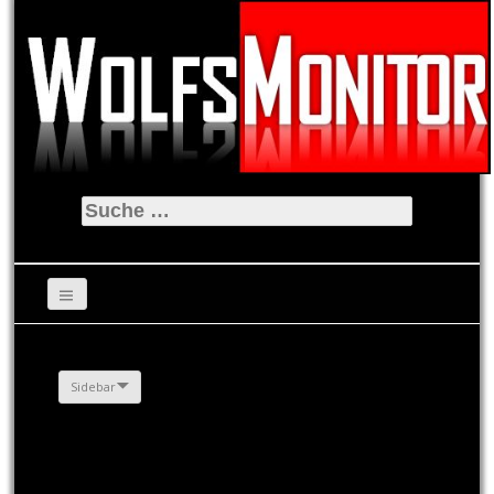
Suche
nach:
Sidebar