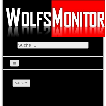
Suche
nach:
Sidebar