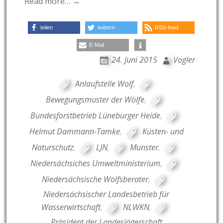
Read more… →
teilen
twittern
RSS-feed
E-Mail
24. Juni 2015
Vogler
Anlaufstelle Wolf
,
Bewegungsmuster der Wölfe
,
Bundesforstbetrieb Lüneburger Heide
,
Helmut Dammann-Tamke
,
Küsten- und
Naturschutz
,
LJN
,
Munster
,
Niedersächsiches Umweltministerium
,
Niedersächsische Wolfsberater
,
Niedersächsischer Landesbetrieb für
Wasserwirtschaft
,
NLWKN
,
Präsident der Landesjägerschaft