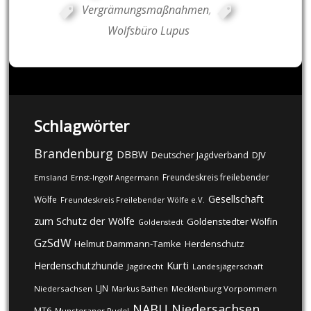
Vergrämungsmaßnahmen
,
Wolfsbüro Lupus
Schlagwörter
Brandenburg
DBBW
DJV
Deutscher Jagdverband
Freundeskreis freilebender
Emsland
Ernst-Ingolf Angermann
Gesellschaft
Wölfe
Freundeskreis Freilebender Wölfe e.V.
zum Schutz der Wölfe
Goldenstedter Wölfin
Goldenstedt
GzSdW
Helmut Dammann-Tamke
Herdenschutz
Kurti
Herdenschutzhunde
Jagdrecht
Landesjägerschaft
LJN
Niedersachsen
Markus Bathen
Mecklenburg Vorpommern
NABU
Niedersachsen
MT6
Munsteraner Rudel