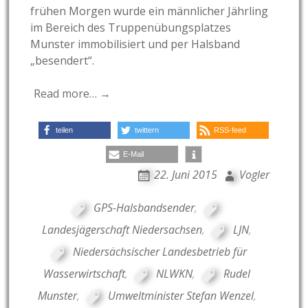
frühen Morgen wurde ein männlicher Jährling
im Bereich des Truppenübungsplatzes
Munster immobilisiert und per Halsband
„besendert“.
Read more… →
teilen
twittern
RSS-feed
E-Mail
22. Juni 2015
Vogler
GPS-Halsbandsender
,
Landesjägerschaft Niedersachsen
,
LJN
,
Niedersächsischer Landesbetrieb für
Wasserwirtschaft
,
NLWKN
,
Rudel
Munster
,
Umweltminister Stefan Wenzel
,