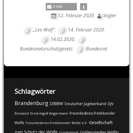
E-Mail
12. Februar 2020
Vogler
„Lex Wolf"
,
14. Februar 2020
,
14.02.2020
,
Bundesnaturschutzgesetz
,
Bundesrat
Schlagwörter
Brandenburg
DBBW
DJV
Deutscher Jagdverband
Freundeskreis freilebender
Emsland
Ernst-Ingolf Angermann
Gesellschaft
Wölfe
Freundeskreis Freilebender Wölfe e.V.
zum Schutz der Wölfe
Goldenstedter Wölfin
Goldenstedt