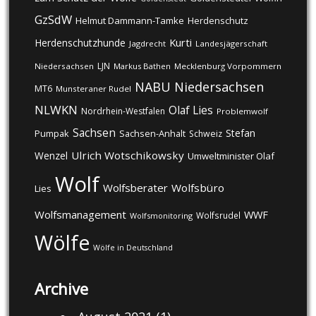
GzSdW
Helmut Dammann-Tamke
Herdenschutz
Kurti
Herdenschutzhunde
Jagdrecht
Landesjägerschaft
LJN
Niedersachsen
Markus Bathen
Mecklenburg Vorpommern
NABU
Niedersachsen
MT6
Munsteraner Rudel
NLWKN
Olaf Lies
Nordrhein-Westfalen
Problemwolf
Sachsen
Stefan
Pumpak
Sachsen-Anhalt
Schweiz
Ulrich Wotschikowsky
Wenzel
Umweltminister Olaf
Wolf
Wolfsberater
Wolfsbüro
Lies
Wolfsmanagement
WWF
Wolfsrudel
Wolfsmonitoring
Wölfe
Wölfe in Deutschland
Archive