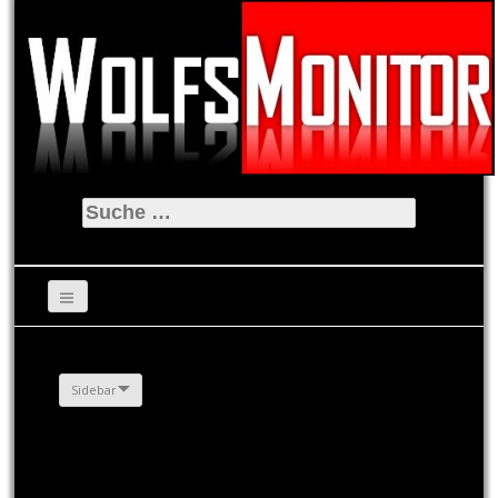
Suche
nach:
Sidebar