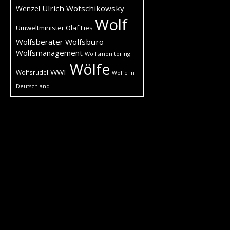
Ulrich Wotschikowsky
Wenzel
Wolf
Umweltminister Olaf Lies
Wolfsberater
Wolfsbüro
Wolfsmanagement
Wolfsmonitoring
Wölfe
WWF
Wolfsrudel
Wölfe in
Deutschland