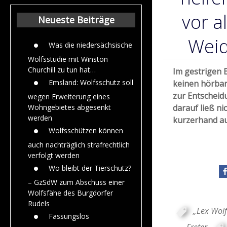
Beiträge aus de
Jahr 2015
vor a
Neueste Beiträge
Weid
Was die niedersächsische
Wolfsstudie mit Winston
Churchill zu tun hat…
Im gestrigen B
Emsland: Wolfsschutz soll
keinen hörbar
zur Entscheid
wegen Erweiterung eines
darauf ließ n
Wohngebietes abgesenkt
werden
kurzerhand au
Wolfsschützen können
auch nachträglich strafrechtlich
verfolgt werden
Wo bleibt der Tierschutz?
– GzSdW zum Abschuss einer
Wolfsfähe des Burgdorfer
Rudels
„Lex Wolf
Fassungslos
Freter
,