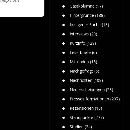
n
Gefährlic
Wolf faszi
Gastkolumne
(17)
Wolfs ge
dem Men
Hintergründe
(188)
Jim Bran
In eigener Sache
(18)
Warum W
Mensche
Interviews
(20)
gelegentl
Kurzinfo
(129)
Dr. Frank
Die Jagd,
Leserbriefe
(6)
und die J
Mittendrin
(15)
Nachgefragt
(6)
Nachrichten
(108)
Neuerscheinungen
(28)
Presseinformationen
(207)
Rezensionen
(10)
Standpunkte
(277)
Studien
(24)