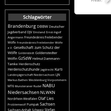
Schlagwörter
Brandenburg
DBBW
Deutscher
DJV
Jagdverband
Emsland
Ernst-Ingolf
Freundeskreis freilebender
Angermann
Wölfe
Freundeskreis Freilebender Wölfe
Gesellschaft zum Schutz der
e.V.
Wölfe
Goldenstedter
Goldenstedt
GzSdW
Wölfin
Helmut Dammann-
Tamke
Herdenschutz
Kurti
Herdenschutzhunde
Jagdrecht
LJN
Landesjägerschaft Niedersachsen
Markus Bathen
Mecklenburg Vorpommern
NABU
MT6
Munsteraner Rudel
Niedersachsen
NLWKN
Olaf Lies
Nordrhein-Westfalen
Sachsen
Pumpak
Problemwolf
Stefan
Sachsen-Anhalt
Schweiz