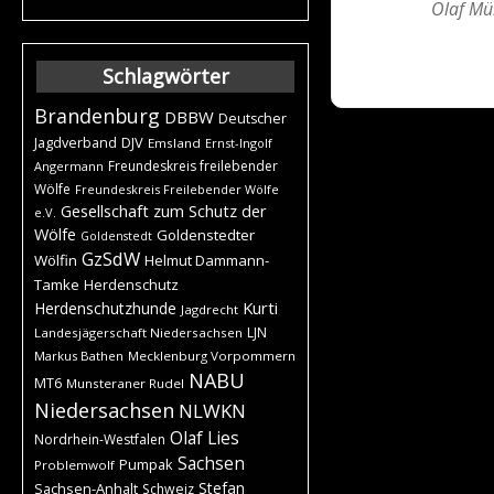
Olaf Mül
Schlagwörter
Brandenburg
DBBW
Deutscher
DJV
Jagdverband
Emsland
Ernst-Ingolf
Freundeskreis freilebender
Angermann
Wölfe
Freundeskreis Freilebender Wölfe
Gesellschaft zum Schutz der
e.V.
Wölfe
Goldenstedter
Goldenstedt
GzSdW
Wölfin
Helmut Dammann-
Tamke
Herdenschutz
Kurti
Herdenschutzhunde
Jagdrecht
LJN
Landesjägerschaft Niedersachsen
Markus Bathen
Mecklenburg Vorpommern
NABU
MT6
Munsteraner Rudel
Niedersachsen
NLWKN
Olaf Lies
Nordrhein-Westfalen
Sachsen
Pumpak
Problemwolf
Stefan
Sachsen-Anhalt
Schweiz