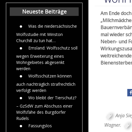
Beiträge aus de
Jahr 2015
Neueste Beiträge
Am Ende doch 
„Milchmädchen
Was die niedersächsische
Bauernverbänd
mal wieder sc
Wolfsstudie mit Winston
Churchill zu tun hat…
Neben- und Fo
Emsland: Wolfsschutz soll
Wirkungszusam
weitreichende
wegen Erweiterung eines
Bienensterben
Wohngebietes abgesenkt
werden
Wolfsschützen können
auch nachträglich strafrechtlich
verfolgt werden
Wo bleibt der Tierschutz?
– GzSdW zum Abschuss einer
Wolfsfähe des Burgdorfer
Anja Si
Rudels
Wagner
,
Fassungslos