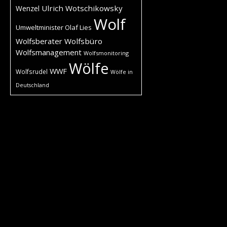
Ulrich Wotschikowsky
Wenzel
Wolf
Umweltminister Olaf Lies
Wolfsberater
Wolfsbüro
Wolfsmanagement
Wolfsmonitoring
Wölfe
WWF
Wolfsrudel
Wölfe in
Deutschland