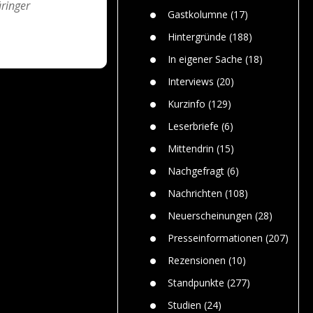
ringer
n
Gefährlic
Wolf faszi
Gastkolumne
(17)
Wolfs ge
dem Men
Hintergründe
(188)
Jim Bran
In eigener Sache
(18)
Warum W
Mensche
Interviews
(20)
gelegentl
Kurzinfo
(129)
Dr. Frank
Die Jagd,
Leserbriefe
(6)
und die J
Mittendrin
(15)
Nachgefragt
(6)
Nachrichten
(108)
Neuerscheinungen
(28)
Presseinformationen
(207)
Rezensionen
(10)
Standpunkte
(277)
Studien
(24)