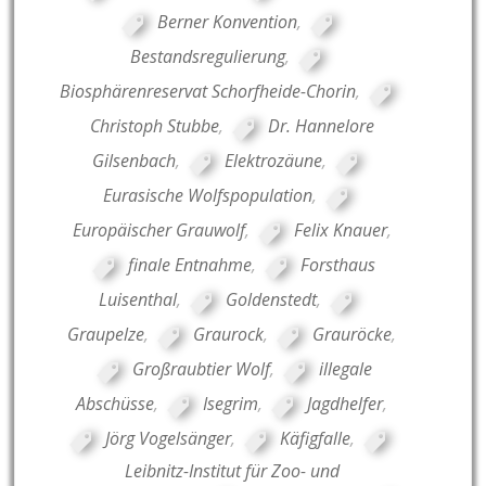
Berner Konvention
,
Bestandsregulierung
,
Biosphärenreservat Schorfheide-Chorin
,
Christoph Stubbe
,
Dr. Hannelore
Gilsenbach
,
Elektrozäune
,
Eurasische Wolfspopulation
,
Europäischer Grauwolf
,
Felix Knauer
,
finale Entnahme
,
Forsthaus
Luisenthal
,
Goldenstedt
,
Graupelze
,
Graurock
,
Grauröcke
,
Großraubtier Wolf
,
illegale
Abschüsse
,
Isegrim
,
Jagdhelfer
,
Jörg Vogelsänger
,
Käfigfalle
,
Leibnitz-Institut für Zoo- und