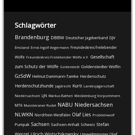
Schlagwörter
Brandenburg
DBBW
DJV
Deutscher Jagdverband
Freundeskreis freilebender
Emsland
Ernst-Ingolf Angermann
Gesellschaft
Wölfe
Freundeskreis Freilebender Wölfe e.V.
zum Schutz der Wölfe
Goldenstedter Wölfin
Goldenstedt
GzSdW
Helmut Dammann-Tamke
Herdenschutz
Kurti
Herdenschutzhunde
Jagdrecht
Landesjägerschaft
LJN
Niedersachsen
Markus Bathen
Mecklenburg Vorpommern
NABU
Niedersachsen
MT6
Munsteraner Rudel
NLWKN
Olaf Lies
Nordrhein-Westfalen
Problemwolf
Sachsen
Stefan
Pumpak
Sachsen-Anhalt
Schweiz
Ulrich Wotschikowsky
Wenzel
Umweltminister Olaf