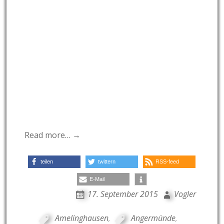
Read more… →
teilen
twittern
RSS-feed
E-Mail
17. September 2015
Vogler
Amelinghausen
,
Angermünde
,