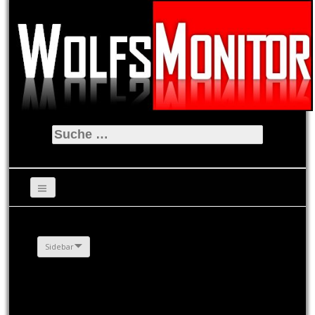
Suche
nach:
Sidebar