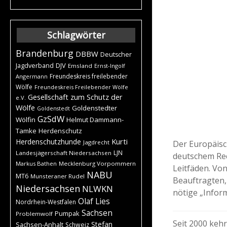
Schlagwörter
Brandenburg
DBBW
Deutscher
DJV
Jagdverband
Emsland
Ernst-Ingolf
Freundeskreis freilebender
Angermann
Wölfe
Freundeskreis Freilebender Wölfe
Gesellschaft zum Schutz der
e.V.
Wölfe
Goldenstedter
Goldenstedt
GzSdW
Wölfin
Helmut Dammann-
Tamke
Herdenschutz
Kurti
Herdenschutzhunde
Der Europäisc
Jagdrecht
LJN
Landesjägerschaft Niedersachsen
deutschem Rec
Markus Bathen
Mecklenburg Vorpommern
Leitfäden. Vo
NABU
MT6
Munsteraner Rudel
Beauftragten,
Niedersachsen
NLWKN
nötige „Infor
Olaf Lies
Nordrhein-Westfalen
Sachsen
Pumpak
Problemwolf
Seit 2000 kehr
Stefan
Sachsen-Anhalt
Schweiz