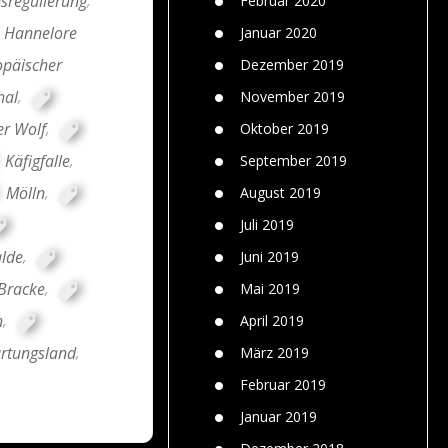
sregulierung
,
Februar 2020
. Hannelore
Januar 2020
opäischer
Dezember 2019
hal
,
November 2019
er Wolf
,
Oktober 2019
Käfigfalle
,
September 2019
Mölln
,
August 2019
Juli 2019
lde
,
Juni 2019
 Bracke
,
Mai 2019
n
,
April 2019
rtungsland
,
März 2019
Februar 2019
Januar 2019