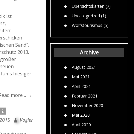
Übersichtskarten
(7)
ik ist
Uncategorized
(1)
nz,
Wolfstourismus
(5)
iten:
erschicken
ischen Sand“,
rschutz 2013.
Archive
t großer
cheuen
August 2021
htums hiesiger
Mai 2021
April 2021
Read more… →
Februar 2021
November 2020
Mai 2020
 2015
Vogler
April 2020