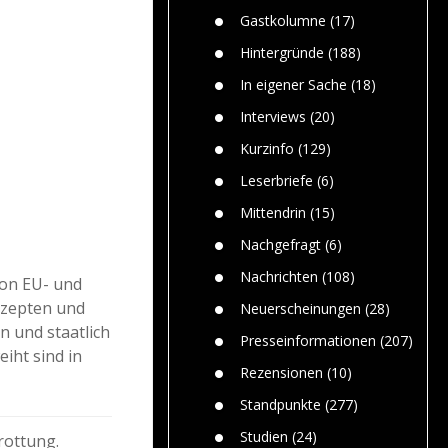
n
Gefährlic
Wolf faszi
Gastkolumne
(17)
Wolfs ge
dem Men
Hintergründe
(188)
Jim Bran
In eigener Sache
(18)
Warum W
Mensche
Interviews
(20)
gelegentl
Kurzinfo
(129)
Dr. Frank
Die Jagd,
Leserbriefe
(6)
und die J
Mittendrin
(15)
Nachgefragt
(6)
Nachrichten
(108)
von EU- und
nzepten und
Neuerscheinungen
(28)
n und staatlich
Presseinformationen
(207)
iht sind in
Rezensionen
(10)
Standpunkte
(277)
Studien
(24)
rottung.