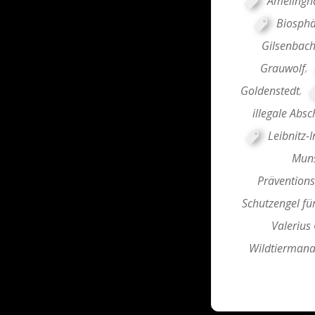
Amelingh
Biosphä
Gilsenbac
Grauwolf
,
Goldenstedt
,
illegale Abs
Leibnitz-
Muns
Prävention
Schutzengel fü
Valerius 
Wildtierman