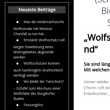
Beiträge aus de
Jahr 2015
Bi
Neueste Beiträge
Was die niedersächsische
Wolfsstudie mit Winston
„Wolf
Churchill zu tun hat…
Emsland: Wolfsschutz soll
nd“
wegen Erweiterung eines
Wohngebietes abgesenkt
werden
Wolfsschützen können
Sie sind län
Mit welchen
auch nachträglich strafrechtlich
verfolgt werden
Immer wieder 
Wo bleibt der Tierschutz?
Chorin ruft e
– GzSdW zum Abschuss einer
Enkeltochter, 
Wolfsfähe des Burgdorfer
Rudels
Fassungslos