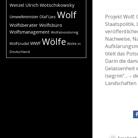
Ulrich Wotschikowsky
Wenzel
Wolf
Projekt Wolf;
Umweltminister Olaf Lies
Staatspolitik
Wolfsberater
Wolfsbüro
veröffentlich
Wolfsmanagement
Wolfsmonitoring
Nachweise, Na
Wölfe
WWF
Wolfsrudel
Wölfe in
Aufklärungsma
Deutschland
titelt das Po
Darin die dama
Gelassenheit 
Isegrim“… – d
Landschaften