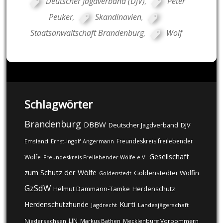
Deutscher Jagdverband (DJV)
,
Peter
Peuker
,
Skandinavien
,
Staatsanwaltschaft Brandenburg
,
Wolf
Schlagwörter
Brandenburg
DBBW
DJV
Deutscher Jagdverband
Freundeskreis freilebender
Emsland
Ernst-Ingolf Angermann
Gesellschaft
Wölfe
Freundeskreis Freilebender Wölfe e.V.
zum Schutz der Wölfe
Goldenstedter Wölfin
Goldenstedt
GzSdW
Helmut Dammann-Tamke
Herdenschutz
Kurti
Herdenschutzhunde
Jagdrecht
Landesjägerschaft
LJN
Niedersachsen
Markus Bathen
Mecklenburg Vorpommern