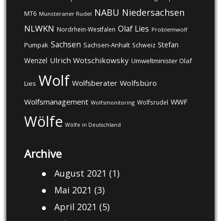
NABU
Niedersachsen
MT6
Munsteraner Rudel
NLWKN
Olaf Lies
Nordrhein-Westfalen
Problemwolf
Sachsen
Stefan
Pumpak
Sachsen-Anhalt
Schweiz
Ulrich Wotschikowsky
Wenzel
Umweltminister Olaf
Wolf
Wolfsberater
Wolfsbüro
Lies
Wolfsmanagement
WWF
Wolfsrudel
Wolfsmonitoring
Wölfe
Wölfe in Deutschland
Archive
August 2021
(1)
Mai 2021
(3)
April 2021
(5)