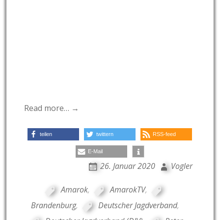
Read more… →
teilen
twittern
RSS-feed
E-Mail
26. Januar 2020
Vogler
Amarok
,
AmarokTV
,
Brandenburg
,
Deutscher Jagdverband
,