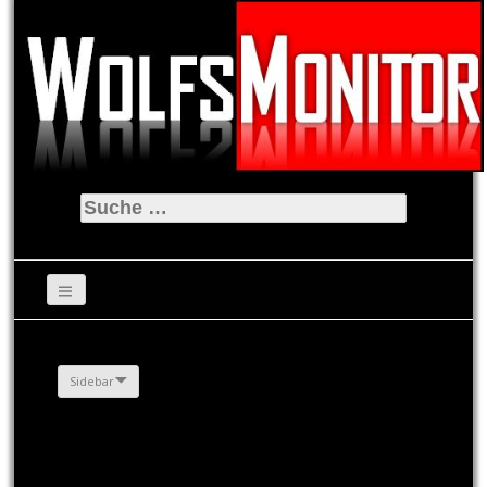
Suche
nach:
Sidebar