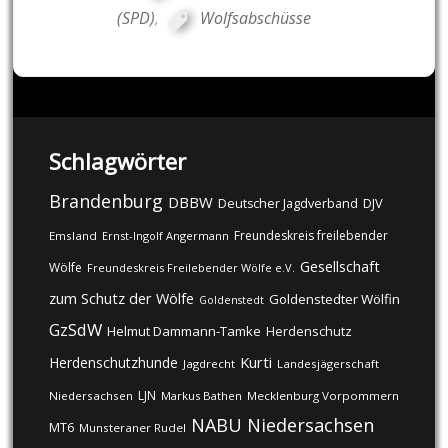
(SPD)
,
Wolfsabschüsse
Schlagwörter
Brandenburg
DBBW
DJV
Deutscher Jagdverband
Freundeskreis freilebender
Emsland
Ernst-Ingolf Angermann
Gesellschaft
Wölfe
Freundeskreis Freilebender Wölfe e.V.
zum Schutz der Wölfe
Goldenstedter Wölfin
Goldenstedt
GzSdW
Helmut Dammann-Tamke
Herdenschutz
Kurti
Herdenschutzhunde
Jagdrecht
Landesjägerschaft
LJN
Niedersachsen
Markus Bathen
Mecklenburg Vorpommern
NABU
Niedersachsen
MT6
Munsteraner Rudel