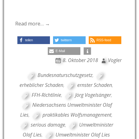
Read more… →
teilen
twittern
RSS-feed
E-Mail
8. Oktober 2018
Vogler
Bundesnaturschutzgesetz
,
erheblicher Schaden
,
ernster Schaden
,
FFH-Richtlinie
,
Jörg Vogelsänger
,
Niedersachsens Umweltminister Olaf
Lies
,
praktikables Wolfsmanagement
,
serious damage
,
Umweltminister
Olaf Lies
,
Umweltminister Olaf Lies