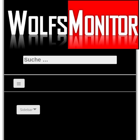
Suche
nach:
Sidebar