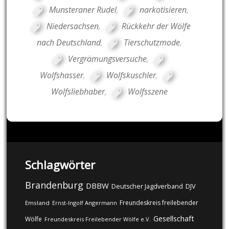
Munsteraner Rudel
,
narkotisieren
,
Niedersachsen
,
Rückkehr der Wölfe
nach Deutschland
,
Tierschutzmode
,
Vergrämungsversuche
,
Wolfshasser
,
Wolfskuschler
,
Wolfsliebhaber
,
Wolfsszene
Schlagwörter
Brandenburg
DBBW
DJV
Deutscher Jagdverband
Freundeskreis freilebender
Emsland
Ernst-Ingolf Angermann
Gesellschaft
Wölfe
Freundeskreis Freilebender Wölfe e.V.