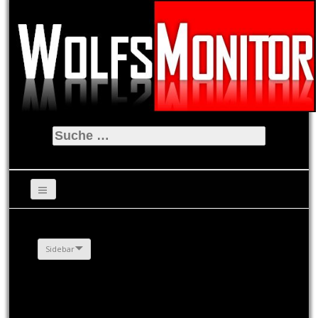
Suche
nach:
Sidebar