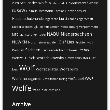
zum Schutz der Wölfe
Goldenstedter Wölfin
Goldenstedt
GzSdW
Helmut Dammann-Tamke
Herdenschutz
Kurti
Herdenschutzhunde
Jagdrecht
Landesjägerschaft
LJN
Niedersachsen
Markus Bathen
Mecklenburg Vorpommern
NABU
Niedersachsen
MT6
Munsteraner Rudel
NLWKN
Olaf Lies
Nordrhein-Westfalen
Problemwolf
Sachsen
Stefan
Pumpak
Sachsen-Anhalt
Schweiz
Ulrich Wotschikowsky
Wenzel
Umweltminister Olaf
Wolf
Wolfsberater
Wolfsbüro
Lies
Wolfsmanagement
WWF
Wolfsrudel
Wolfsmonitoring
Wölfe
Wölfe in Deutschland
Archive