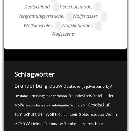
Deutschland
,
Tierschutzmode
,
Vergrämungsversuche
,
Wolfshasser
,
Wolfskuschler
,
Wolfsliebhaber
,
Wolfsszene
Schlagwörter
Brandenburg
DBBW
DJV
Deutscher Jagdverband
Freundeskreis freilebender
Emsland
Ernst-Ingolf Angermann
Gesellschaft
Wölfe
Freundeskreis Freilebender Wölfe e.V.
zum Schutz der Wölfe
Goldenstedter Wölfin
Goldenstedt
GzSdW
Helmut Dammann-Tamke
Herdenschutz