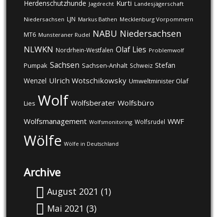
Kurti
Herdenschutzhunde
Jagdrecht
Landesjägerschaft
LJN
Niedersachsen
Markus Bathen
Mecklenburg Vorpommern
NABU
Niedersachsen
MT6
Munsteraner Rudel
NLWKN
Olaf Lies
Nordrhein-Westfalen
Problemwolf
Sachsen
Stefan
Pumpak
Sachsen-Anhalt
Schweiz
Ulrich Wotschikowsky
Wenzel
Umweltminister Olaf
Wolf
Wolfsberater
Wolfsbüro
Lies
Wolfsmanagement
WWF
Wolfsrudel
Wolfsmonitoring
Wölfe
Wölfe in Deutschland
Archive
August 2021
(1)
Mai 2021
(3)