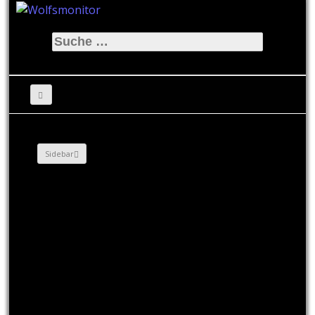
Suche
nach:
Sidebar