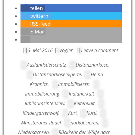
teilen
twittern
RSS-feed
E-Mail
3. Mai 2016
Vogler
Leave a comment
Auslandstierschutz
,
Distanznarkose
,
Distanznarkoseexperte
,
Heino
Krannich
,
immobilisieren
,
Immobilisierung
,
Indianerkult
,
Jubiläumsinterview
,
Keltenkult
,
Kindergartenwolf
,
Kurt
,
Kurti
,
Munsteraner Rudel
,
narkotisieren
,
Niedersachsen
,
Rückkehr der Wölfe nach