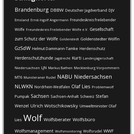
Brandenburg
DBBW
DJV
Deutscher Jagdverband
Freundeskreis freilebender
Emsland
Ernst-Ingolf Angermann
Gesellschaft
Wölfe
Freundeskreis Freilebender Wölfe e.V.
zum Schutz der Wölfe
Goldenstedter Wölfin
Goldenstedt
GzSdW
Helmut Dammann-Tamke
Herdenschutz
Kurti
Herdenschutzhunde
Jagdrecht
Landesjägerschaft
LJN
Niedersachsen
Markus Bathen
Mecklenburg Vorpommern
NABU
Niedersachsen
MT6
Munsteraner Rudel
NLWKN
Olaf Lies
Nordrhein-Westfalen
Problemwolf
Sachsen
Stefan
Pumpak
Sachsen-Anhalt
Schweiz
Ulrich Wotschikowsky
Wenzel
Umweltminister Olaf
Wolf
Wolfsberater
Wolfsbüro
Lies
Wolfsmanagement
WWF
Wolfsrudel
Wolfsmonitoring