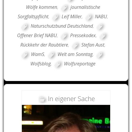
Wölfe kommen
,
journalistische
Sorgfaltspflicht
,
Leif Miller
,
NABU
,
Naturschutzbund Deutschland
,
Offener Brief NABU
,
Pressekodex
,
Rückkehr der Raubtiere
,
Stefan Aust
,
WamS
,
Welt am Sonntag
,
Wolfsblog
,
Wolfsreportage
In eigener Sache