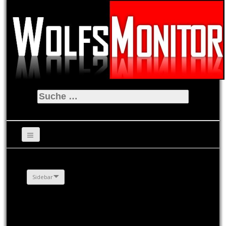
Suche
nach:
Sidebar