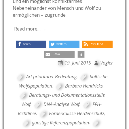
und ein möglichst konfliktarmes
Nebeneinander von Mensch und Wolf zu
ermöglichen – zugrunde.
Read more… →
teilen
twittern
RSS-feed
E-Mail
19. Juni 2015
Vogler
Art prioritärer Bedeutung
,
baltische
Wolfspopulation
,
Barbara Hendricks
,
Beratungs- und Dokumentationsstelle
Wolf
,
DNA-Analyse Wolf
,
FFH-
Richtlinie
,
Förderkulisse Herdenschutz
,
günstige Referenzpopulation
,