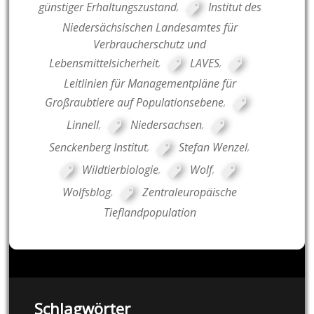
günstiger Erhaltungszustand
,
Institut des
Niedersächsischen Landesamtes für
Verbraucherschutz und
Lebensmittelsicherheit
,
LAVES
,
Leitlinien für Managementpläne für
Großraubtiere auf Populationsebene
,
Linnell
,
Niedersachsen
,
Senckenberg Institut
,
Stefan Wenzel
,
Wildtierbiologie
,
Wolf
,
Wolfsblog
,
Zentraleuropäische
Tieflandpopulation
Schlagwörter