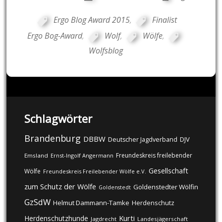
Ergo Blog Award 2015
,
Finalist
Ergo Bog-Award
,
Wolf
,
Wölfe
,
Wolfsblog
Schlagwörter
Brandenburg
DBBW
DJV
Deutscher Jagdverband
Freundeskreis freilebender
Emsland
Ernst-Ingolf Angermann
Gesellschaft
Wölfe
Freundeskreis Freilebender Wölfe e.V.
zum Schutz der Wölfe
Goldenstedter Wölfin
Goldenstedt
GzSdW
Helmut Dammann-Tamke
Herdenschutz
Kurti
Herdenschutzhunde
Jagdrecht
Landesjägerschaft