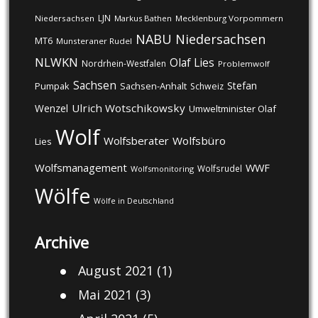
LJN
Niedersachsen
Markus Bathen
Mecklenburg Vorpommern
NABU
Niedersachsen
MT6
Munsteraner Rudel
NLWKN
Olaf Lies
Nordrhein-Westfalen
Problemwolf
Sachsen
Stefan
Pumpak
Sachsen-Anhalt
Schweiz
Ulrich Wotschikowsky
Wenzel
Umweltminister Olaf
Wolf
Wolfsberater
Wolfsbüro
Lies
Wolfsmanagement
WWF
Wolfsrudel
Wolfsmonitoring
Wölfe
Wölfe in Deutschland
Archive
August 2021
(1)
Mai 2021
(3)