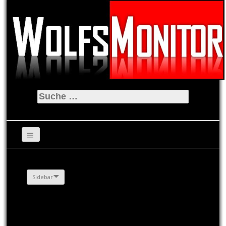
Suche
nach:
Sidebar