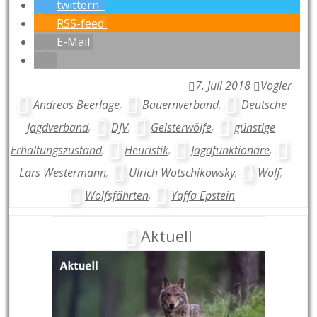
twittern
RSS-feed
E-Mail
7. Juli 2018
Vogler
Andreas Beerlage
,
Bauernverband
,
Deutsche
Jagdverband
,
DJV
,
Geisterwölfe
,
günstige
Erhaltungszustand
,
Heuristik
,
Jagdfunktionäre
,
Lars Westermann
,
Ulrich Wotschikowsky
,
Wolf
,
Wolfsfährten
,
Yaffa Epstein
Aktuell