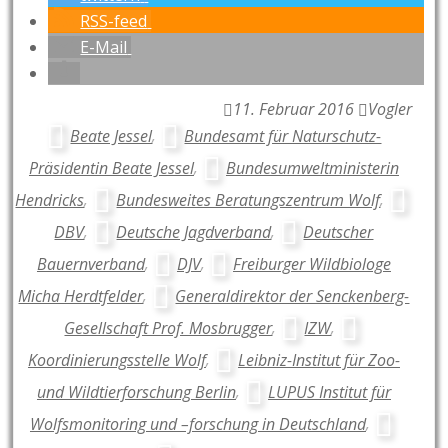
RSS-feed
E-Mail
11. Februar 2016
Vogler
Beate Jessel
,
Bundesamt für Naturschutz-
Präsidentin Beate Jessel
,
Bundesumweltministerin
Hendricks
,
Bundesweites Beratungszentrum Wolf
,
DBV
,
Deutsche Jagdverband
,
Deutscher
Bauernverband
,
DJV
,
Freiburger Wildbiologe
Micha Herdtfelder
,
Generaldirektor der Senckenberg-
Gesellschaft Prof. Mosbrugger
,
IZW
,
Koordinierungsstelle Wolf
,
Leibniz-Institut für Zoo-
und Wildtierforschung Berlin
,
LUPUS Institut für
Wolfsmonitoring und –forschung in Deutschland
,