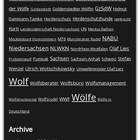
GzSdW
der Wölfe
Goldenstedter Wölfin
Helmut
Goldenstedt
Herdenschutzhunde
Dammann-Tamke
Herdenschutz
Jagdrecht
Kurti
LJN
Landesjägerschaft Niedersachsen
Markus Bathen
NABU
MT6
Mecklenburg Vorpommern
Munsteraner Rudel
Niedersachsen
NLWKN
Olaf Lies
Nordrhein-Westfalen
Sachsen
Stefan
Pumpak
Sachsen-Anhalt
Schweiz
Problemwolf
Ulrich Wotschikowsky
Wenzel
Umweltminister Olaf Lies
Wolf
Wolfsberater
Wolfsbüro
Wolfsmanagement
Wölfe
WWF
Wolfsrudel
Wolfsmonitoring
Wölfe in
Deutschland
Archive