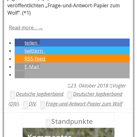
veröffentlichten „Frage-und-Antwort-Papier zum
Wolf“. (*1)
Read more… →
teilen
twittern
RSS-feed
E-Mail
23. Oktober 2018
Vogler
Deutsche Jagdverband
,
Deutscher Jagdverband
(DJV)
,
DJV
,
Frage-und-Antwort-Papier zum Wolf
Standpunkte