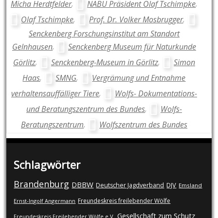
Micha Herdtfelder
,
NABU Präsident Olaf Tschimpke
,
Olaf Tschimpke
,
Prof. Dr. Volker Mosbrugger
,
Senckenberg Forschungsinstitut am Standort
Gelnhausen
,
Senckenberg Museum für Naturkunde
Görlitz
,
Senckenberg-Museum in Görlitz
,
Simon
Haas
,
SMNG
,
Vergrämung und Entnahme
verhaltensauffälliger Tiere
,
Wolfs- Dokumentations-
und Beratungszentrum des Bundes
,
Wolfs-
Beratungszentrum
,
Wolfszentrum des Bundes
Schlagwörter
Brandenburg
DBBW
DJV
Deutscher Jagdverband
Emsland
Freundeskreis freilebender Wölfe
Ernst-Ingolf Angermann
Gesellschaft zum Schutz
Freundeskreis Freilebender Wölfe e.V.