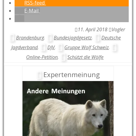
RSS-feed
E-Mail
11. April 2018
Vogler
Brandenburg
,
Bundesjagdgesetz
,
Deutsche
Jagdverband
,
DJV
,
Gruppe Wolf Schweiz
,
Online-Petition
,
Schützt die Wölfe
Expertenmeinung