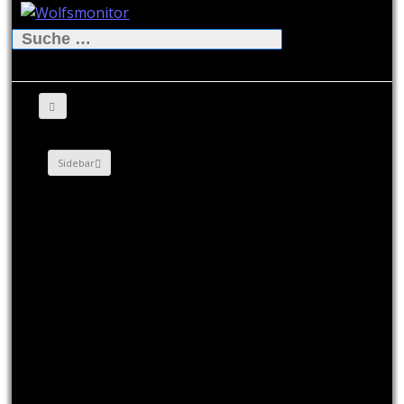
Suche
nach:
Sidebar