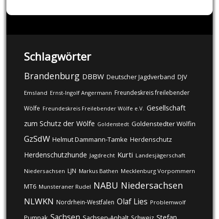
Schlagwörter
Brandenburg
DBBW
DJV
Deutscher Jagdverband
Freundeskreis freilebender
Emsland
Ernst-Ingolf Angermann
Gesellschaft
Wölfe
Freundeskreis Freilebender Wölfe e.V.
zum Schutz der Wölfe
Goldenstedter Wölfin
Goldenstedt
GzSdW
Helmut Dammann-Tamke
Herdenschutz
Kurti
Herdenschutzhunde
Jagdrecht
Landesjägerschaft
LJN
Niedersachsen
Markus Bathen
Mecklenburg Vorpommern
NABU
Niedersachsen
MT6
Munsteraner Rudel
NLWKN
Olaf Lies
Nordrhein-Westfalen
Problemwolf
Sachsen
Stefan
Pumpak
Sachsen-Anhalt
Schweiz