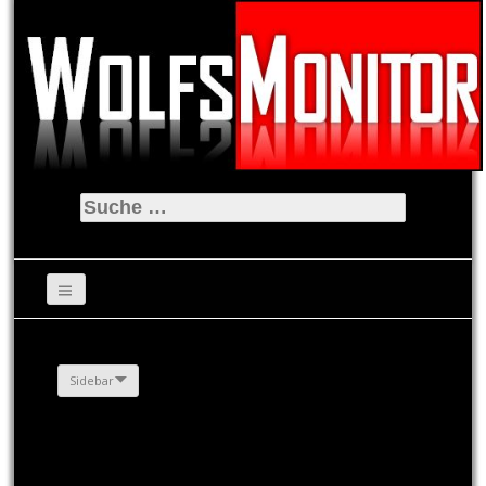
Suche
nach:
Sidebar