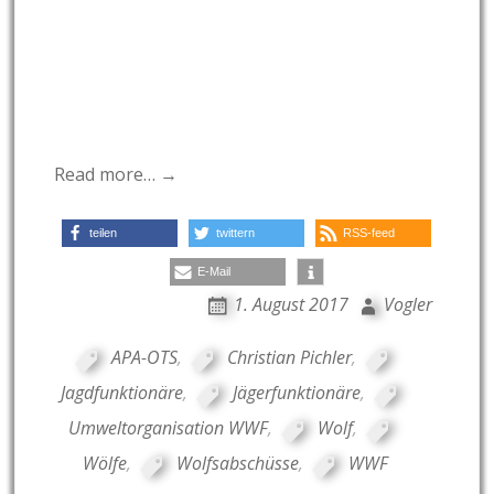
Read more… →
teilen
twittern
RSS-feed
E-Mail
1. August 2017
Vogler
APA-OTS
,
Christian Pichler
,
Jagdfunktionäre
,
Jägerfunktionäre
,
Umweltorganisation WWF
,
Wolf
,
Wölfe
,
Wolfsabschüsse
,
WWF