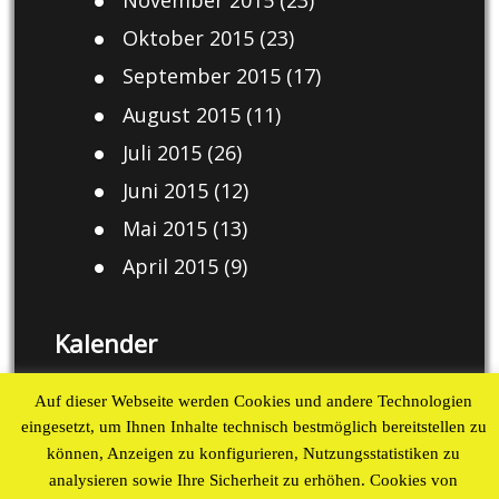
Oktober 2015
(23)
September 2015
(17)
August 2015
(11)
Juli 2015
(26)
Juni 2015
(12)
Mai 2015
(13)
April 2015
(9)
Kalender
August 2026
Auf dieser Webseite werden Cookies und andere Technologien
eingesetzt, um Ihnen Inhalte technisch bestmöglich bereitstellen zu
M
D
M
D
F
S
S
können, Anzeigen zu konfigurieren, Nutzungsstatistiken zu
1
2
analysieren sowie Ihre Sicherheit zu erhöhen. Cookies von
3
4
5
6
7
8
9