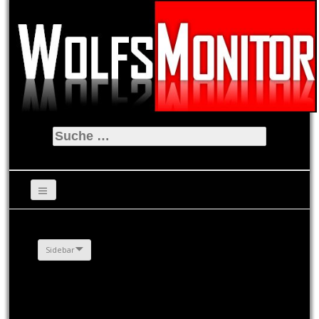
Suche
nach:
Sidebar