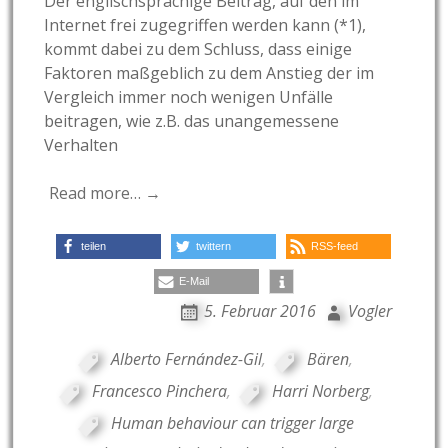
Der englischsprachige Beitrag, auf den im
Internet frei zugegriffen werden kann (*1),
kommt dabei zu dem Schluss, dass einige
Faktoren maßgeblich zu dem Anstieg der im
Vergleich immer noch wenigen Unfälle
beitragen, wie z.B. das unangemessene
Verhalten
Read more… →
teilen
twittern
RSS-feed
E-Mail
5. Februar 2016
Vogler
Alberto Fernández-Gil
,
Bären
,
Francesco Pinchera
,
Harri Norberg
,
Human behaviour can trigger large