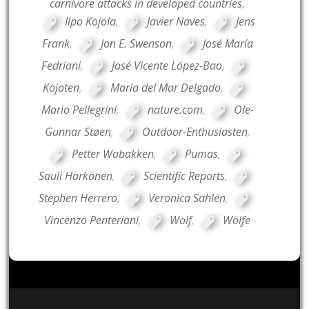
carnivore attacks in developed countries
,
Ilpo Kojola
,
Javier Naves
,
Jens
Frank
,
Jon E. Swenson
,
José María
Fedriani
,
José Vicente López-Bao
,
Kojoten
,
María del Mar Delgado
,
Mario Pellegrini
,
nature.com
,
Ole-
Gunnar Støen
,
Outdoor-Enthusiasten
,
Petter Wabakken
,
Pumas
,
Sauli Härkönen
,
Scientific Reports
,
Stephen Herrero
,
Veronica Sahlén
,
Vincenzo Penteriani
,
Wolf
,
Wölfe