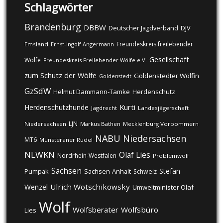
Schlagwörter
Brandenburg
DBBW
DJV
Deutscher Jagdverband
Freundeskreis freilebender
Emsland
Ernst-Ingolf Angermann
Gesellschaft
Wölfe
Freundeskreis Freilebender Wölfe e.V.
zum Schutz der Wölfe
Goldenstedter Wölfin
Goldenstedt
GzSdW
Helmut Dammann-Tamke
Herdenschutz
Kurti
Herdenschutzhunde
Jagdrecht
Landesjägerschaft
LJN
Niedersachsen
Markus Bathen
Mecklenburg Vorpommern
NABU
Niedersachsen
MT6
Munsteraner Rudel
NLWKN
Olaf Lies
Nordrhein-Westfalen
Problemwolf
Sachsen
Stefan
Pumpak
Sachsen-Anhalt
Schweiz
Ulrich Wotschikowsky
Wenzel
Umweltminister Olaf
Wolf
Wolfsberater
Wolfsbüro
Lies