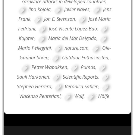
carnivore attacks in developed countries
,
Ilpo Kojola
,
Javier Naves
,
Jens
Frank
,
Jon E. Swenson
,
José María
Fedriani
,
José Vicente López-Bao
,
Kojoten
,
María del Mar Delgado
,
Mario Pellegrini
,
nature.com
,
Ole-
Gunnar Støen
,
Outdoor-Enthusiasten
,
Petter Wabakken
,
Pumas
,
Sauli Härkönen
,
Scientific Reports
,
Stephen Herrero
,
Veronica Sahlén
,
Vincenzo Penteriani
,
Wolf
,
Wölfe