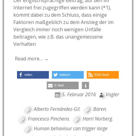
Der englischsprachige Beitrag, auf den im
Internet frei zugegriffen werden kann (*1),
kommt dabei zu dem Schluss, dass einige
Faktoren maßgeblich zu dem Anstieg der im
Vergleich immer noch wenigen Unfälle
beitragen, wie z.B. das unangemessene
Verhalten
Read more… →
teilen
twittern
RSS-feed
E-Mail
5. Februar 2016
Vogler
Alberto Fernández-Gil
,
Bären
,
Francesco Pinchera
,
Harri Norberg
,
Human behaviour can trigger large