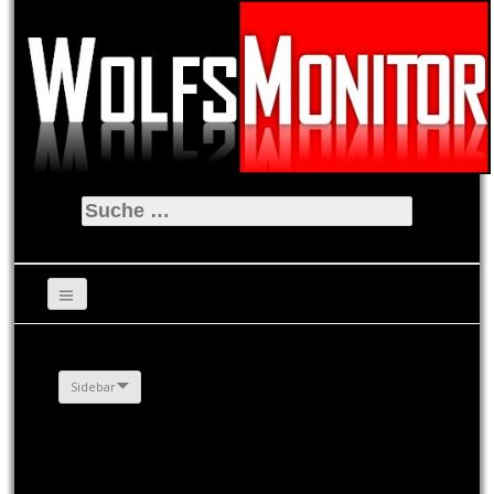
Suche
nach:
Sidebar