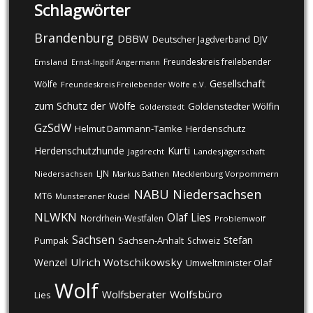
Schlagwörter
Brandenburg
DBBW
DJV
Deutscher Jagdverband
Freundeskreis freilebender
Emsland
Ernst-Ingolf Angermann
Gesellschaft
Wölfe
Freundeskreis Freilebender Wölfe e.V.
zum Schutz der Wölfe
Goldenstedter Wölfin
Goldenstedt
GzSdW
Helmut Dammann-Tamke
Herdenschutz
Kurti
Herdenschutzhunde
Jagdrecht
Landesjägerschaft
LJN
Niedersachsen
Markus Bathen
Mecklenburg Vorpommern
NABU
Niedersachsen
MT6
Munsteraner Rudel
NLWKN
Olaf Lies
Nordrhein-Westfalen
Problemwolf
Sachsen
Stefan
Pumpak
Sachsen-Anhalt
Schweiz
Ulrich Wotschikowsky
Wenzel
Umweltminister Olaf
Wolf
Wolfsberater
Wolfsbüro
Lies