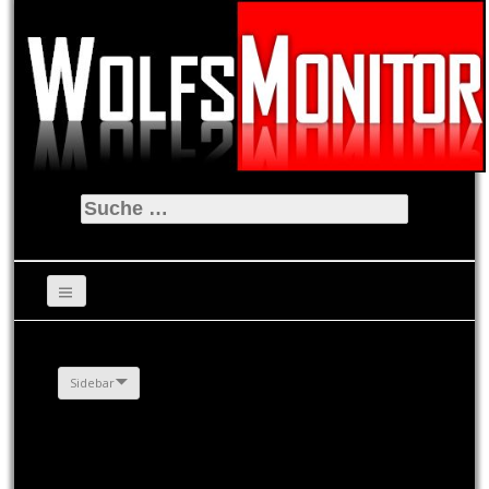
Suche
nach:
Sidebar