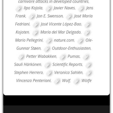
carnivore attacks in developed countries
,
Ilpo Kojola
,
Javier Naves
,
Jens
Frank
,
Jon E. Swenson
,
José María
Fedriani
,
José Vicente López-Bao
,
Kojoten
,
María del Mar Delgado
,
Mario Pellegrini
,
nature.com
,
Ole-
Gunnar Støen
,
Outdoor-Enthusiasten
,
Petter Wabakken
,
Pumas
,
Sauli Härkönen
,
Scientific Reports
,
Stephen Herrero
,
Veronica Sahlén
,
Vincenzo Penteriani
,
Wolf
,
Wölfe