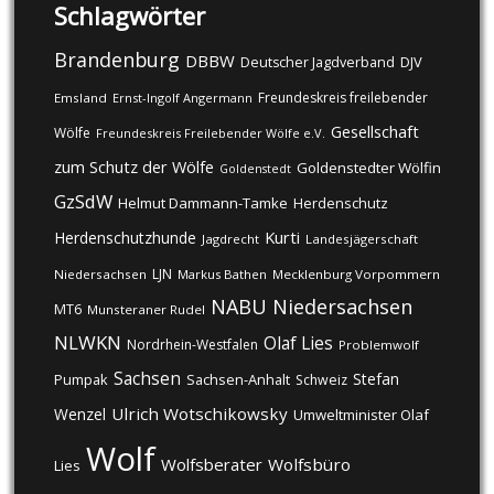
Schlagwörter
Brandenburg
DBBW
DJV
Deutscher Jagdverband
Freundeskreis freilebender
Emsland
Ernst-Ingolf Angermann
Gesellschaft
Wölfe
Freundeskreis Freilebender Wölfe e.V.
zum Schutz der Wölfe
Goldenstedter Wölfin
Goldenstedt
GzSdW
Helmut Dammann-Tamke
Herdenschutz
Kurti
Herdenschutzhunde
Jagdrecht
Landesjägerschaft
LJN
Niedersachsen
Markus Bathen
Mecklenburg Vorpommern
NABU
Niedersachsen
MT6
Munsteraner Rudel
NLWKN
Olaf Lies
Nordrhein-Westfalen
Problemwolf
Sachsen
Stefan
Pumpak
Sachsen-Anhalt
Schweiz
Ulrich Wotschikowsky
Wenzel
Umweltminister Olaf
Wolf
Wolfsberater
Wolfsbüro
Lies