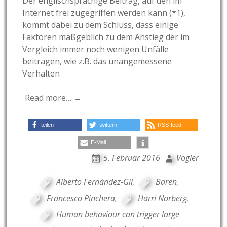
Der englischsprachige Beitrag, auf den im
Internet frei zugegriffen werden kann (*1),
kommt dabei zu dem Schluss, dass einige
Faktoren maßgeblich zu dem Anstieg der im
Vergleich immer noch wenigen Unfälle
beitragen, wie z.B. das unangemessene
Verhalten
Read more… →
teilen
twittern
RSS-feed
E-Mail
5. Februar 2016
Vogler
Alberto Fernández-Gil
,
Bären
,
Francesco Pinchera
,
Harri Norberg
,
Human behaviour can trigger large