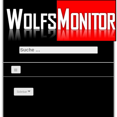
Suche
nach:
Sidebar