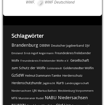
WWF
,
WWF Deutschland
Schlagwörter
Brandenburg
DBBW
DJV
Deutscher Jagdverband
Freundeskreis freilebender
Emsland
Ernst-Ingolf Angermann
Gesellschaft
Wölfe
Freundeskreis Freilebender Wölfe e.V.
zum Schutz der Wölfe
Goldenstedter Wölfin
Goldenstedt
GzSdW
Helmut Dammann-Tamke
Herdenschutz
Kurti
Herdenschutzhunde
Jagdrecht
Landesjägerschaft
LJN
Niedersachsen
Markus Bathen
Mecklenburg Vorpommern
NABU
Niedersachsen
MT6
Munsteraner Rudel