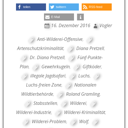
teilen
twittern
RSS-feed
E-Mail
16. Dezember 2016
Vogler
Anti-Wilderei-Offensive
,
Artenschutzkriminalität
,
Diana Pretzell
,
Dr. Diana Pretzell
,
Fünf-Punkte-
Plan
,
Gewehrkugeln
,
Giftköder
,
illegale Jagdsafari
,
Luchs
,
Luchs-freien Zone
,
Nationalen
Wildtierbehörde
,
Roland Gramling
,
Stabsstellen
,
Wilderei
,
Wilderei-Industrie
,
Wilderei-Kriminalität
,
Wilderei-Problem
,
Wolf
,