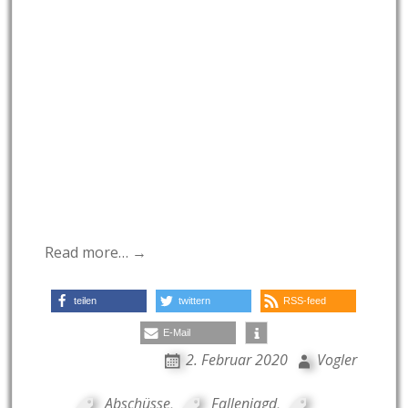
Read more… →
teilen
twittern
RSS-feed
E-Mail
2. Februar 2020
Vogler
Abschüsse
,
Fallenjagd
,