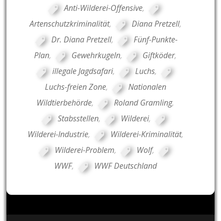
Anti-Wilderei-Offensive
,
Artenschutzkriminalität
,
Diana Pretzell
,
Dr. Diana Pretzell
,
Fünf-Punkte-
Plan
,
Gewehrkugeln
,
Giftköder
,
illegale Jagdsafari
,
Luchs
,
Luchs-freien Zone
,
Nationalen
Wildtierbehörde
,
Roland Gramling
,
Stabsstellen
,
Wilderei
,
Wilderei-Industrie
,
Wilderei-Kriminalität
,
Wilderei-Problem
,
Wolf
,
WWF
,
WWF Deutschland