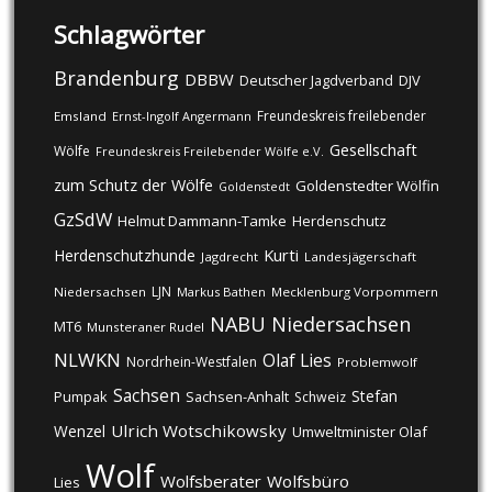
Schlagwörter
Brandenburg
DBBW
DJV
Deutscher Jagdverband
Freundeskreis freilebender
Emsland
Ernst-Ingolf Angermann
Gesellschaft
Wölfe
Freundeskreis Freilebender Wölfe e.V.
zum Schutz der Wölfe
Goldenstedter Wölfin
Goldenstedt
GzSdW
Helmut Dammann-Tamke
Herdenschutz
Kurti
Herdenschutzhunde
Jagdrecht
Landesjägerschaft
LJN
Niedersachsen
Markus Bathen
Mecklenburg Vorpommern
NABU
Niedersachsen
MT6
Munsteraner Rudel
NLWKN
Olaf Lies
Nordrhein-Westfalen
Problemwolf
Sachsen
Stefan
Pumpak
Sachsen-Anhalt
Schweiz
Ulrich Wotschikowsky
Wenzel
Umweltminister Olaf
Wolf
Wolfsberater
Wolfsbüro
Lies