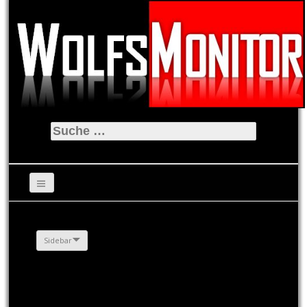
Suche
nach:
Sidebar