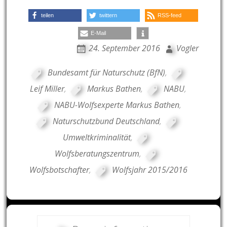
teilen
twittern
RSS-feed
E-Mail
24. September 2016
Vogler
Bundesamt für Naturschutz (BfN)
,
Leif Miller
,
Markus Bathen
,
NABU
,
NABU-Wolfsexperte Markus Bathen
,
Naturschutzbund Deutschland
,
Umweltkriminalität
,
Wolfsberatungszentrum
,
Wolfsbotschafter
,
Wolfsjahr 2015/2016