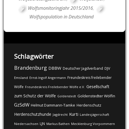
Wolfsmonitoringjahr 2015/2016
,
Wolfspopulation in Deutschland
Schlagwörter
Brandenburg
DBBW
DJV
Deutscher Jagdverband
Freundeskreis freilebender
Emsland
Ernst-Ingolf Angermann
Gesellschaft
Wölfe
Freundeskreis Freilebender Wölfe e.V.
zum Schutz der Wölfe
Goldenstedter Wölfin
Goldenstedt
GzSdW
Helmut Dammann-Tamke
Herdenschutz
Kurti
Herdenschutzhunde
Jagdrecht
Landesjägerschaft
LJN
Niedersachsen
Markus Bathen
Mecklenburg Vorpommern