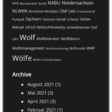
NABU
Niedersachsen
MT6
Munsteraner Rudel
NLWKN
Olaf Lies
Nordrhein-Westfalen
Problemwolf
Sachsen
Stefan
Pumpak
Sachsen-Anhalt
Schweiz
Ulrich Wotschikowsky
Wenzel
Umweltminister Olaf
Wolf
Wolfsberater
Wolfsbüro
Lies
Wolfsmanagement
WWF
Wolfsrudel
Wolfsmonitoring
Wölfe
Wölfe in Deutschland
Archive
August 2021
(1)
Mai 2021
(3)
April 2021
(5)
Februar 2021
(1)