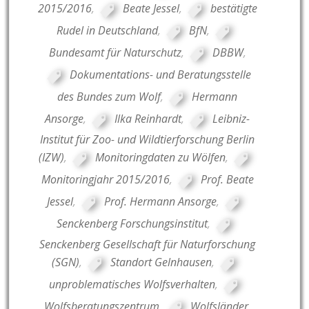
2015/2016
,
Beate Jessel
,
bestätigte
Rudel in Deutschland
,
BfN
,
Bundesamt für Naturschutz
,
DBBW
,
Dokumentations- und Beratungsstelle
des Bundes zum Wolf
,
Hermann
Ansorge
,
Ilka Reinhardt
,
Leibniz-
Institut für Zoo- und Wildtierforschung Berlin
(IZW)
,
Monitoringdaten zu Wölfen
,
Monitoringjahr 2015/2016
,
Prof. Beate
Jessel
,
Prof. Hermann Ansorge
,
Senckenberg Forschungsinstitut
,
Senckenberg Gesellschaft für Naturforschung
(SGN)
,
Standort Gelnhausen
,
unproblematisches Wolfsverhalten
,
Wolfsberatungszentrum
,
Wolfsländer
,