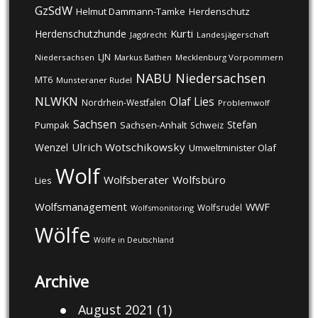
GzSdW
Helmut Dammann-Tamke
Herdenschutz
Kurti
Herdenschutzhunde
Jagdrecht
Landesjägerschaft
LJN
Niedersachsen
Markus Bathen
Mecklenburg Vorpommern
NABU
Niedersachsen
MT6
Munsteraner Rudel
NLWKN
Olaf Lies
Nordrhein-Westfalen
Problemwolf
Sachsen
Stefan
Pumpak
Sachsen-Anhalt
Schweiz
Ulrich Wotschikowsky
Wenzel
Umweltminister Olaf
Wolf
Wolfsberater
Wolfsbüro
Lies
Wolfsmanagement
WWF
Wolfsrudel
Wolfsmonitoring
Wölfe
Wölfe in Deutschland
Archive
August 2021
(1)