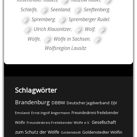
Schleife
,
Seenland
,
Senftenberg
,
Spremberg
,
Spremberger Rudel
,
Ulrich Klausnitzer
,
Wolf
,
Wölfe
,
Wölfe in Sachsen
,
Wolfsregion Lausitz
Schlagwörter
Brandenburg
DBBW
DJV
Deutscher Jagdverband
Freundeskreis freilebender
Emsland
Ernst-Ingolf Angermann
Gesellschaft
Wölfe
Freundeskreis Freilebender Wölfe e.V.
zum Schutz der Wölfe
Goldenstedter Wölfin
Goldenstedt