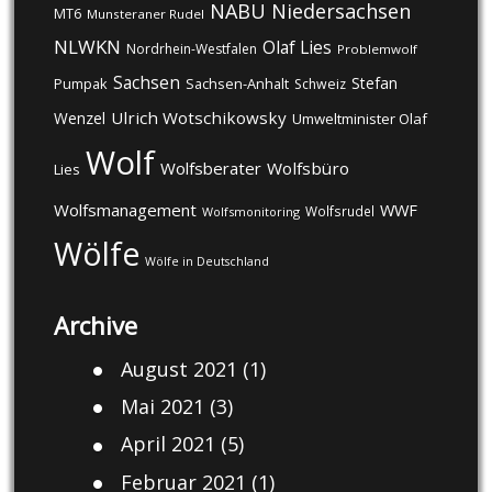
NABU
Niedersachsen
MT6
Munsteraner Rudel
NLWKN
Olaf Lies
Nordrhein-Westfalen
Problemwolf
Sachsen
Stefan
Pumpak
Sachsen-Anhalt
Schweiz
Ulrich Wotschikowsky
Wenzel
Umweltminister Olaf
Wolf
Wolfsberater
Wolfsbüro
Lies
Wolfsmanagement
WWF
Wolfsrudel
Wolfsmonitoring
Wölfe
Wölfe in Deutschland
Archive
August 2021
(1)
Mai 2021
(3)
April 2021
(5)
Februar 2021
(1)