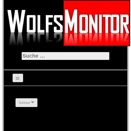
Suche
nach:
Sidebar