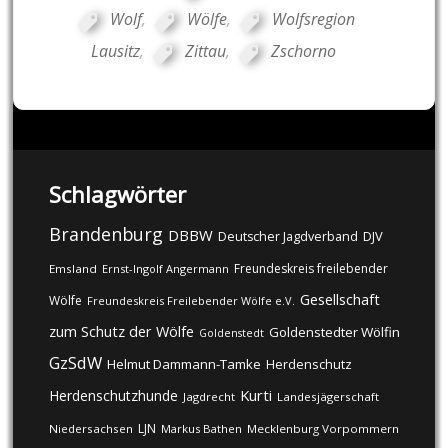
Wolf
,
Wölfe
,
Wolfsregion
Lausitz
,
Zittau
,
Zschorno
Schlagwörter
Brandenburg
DBBW
DJV
Deutscher Jagdverband
Freundeskreis freilebender
Emsland
Ernst-Ingolf Angermann
Gesellschaft
Wölfe
Freundeskreis Freilebender Wölfe e.V.
zum Schutz der Wölfe
Goldenstedter Wölfin
Goldenstedt
GzSdW
Helmut Dammann-Tamke
Herdenschutz
Kurti
Herdenschutzhunde
Jagdrecht
Landesjägerschaft
LJN
Niedersachsen
Markus Bathen
Mecklenburg Vorpommern