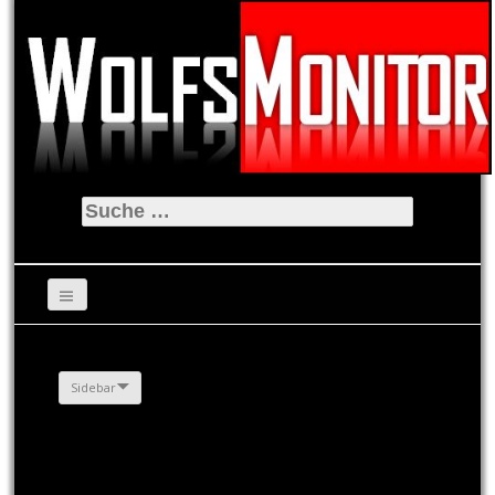
Suche
nach:
Sidebar