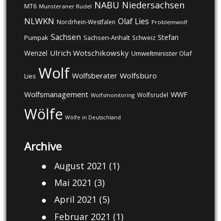
NABU
Niedersachsen
MT6
Munsteraner Rudel
NLWKN
Olaf Lies
Nordrhein-Westfalen
Problemwolf
Sachsen
Stefan
Pumpak
Sachsen-Anhalt
Schweiz
Ulrich Wotschikowsky
Wenzel
Umweltminister Olaf
Wolf
Wolfsberater
Wolfsbüro
Lies
Wolfsmanagement
WWF
Wolfsrudel
Wolfsmonitoring
Wölfe
Wölfe in Deutschland
Archive
August 2021
(1)
Mai 2021
(3)
April 2021
(5)
Februar 2021
(1)