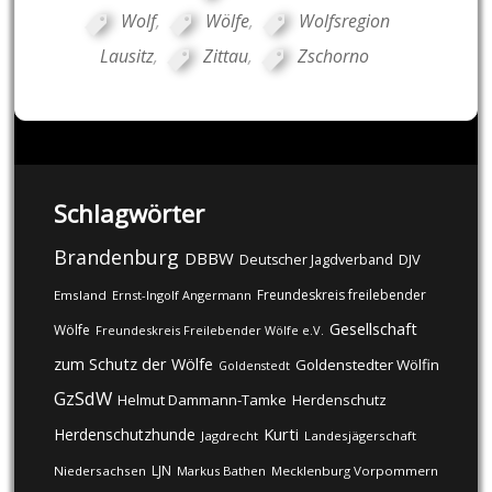
Wolf
,
Wölfe
,
Wolfsregion
Lausitz
,
Zittau
,
Zschorno
Schlagwörter
Brandenburg
DBBW
DJV
Deutscher Jagdverband
Freundeskreis freilebender
Emsland
Ernst-Ingolf Angermann
Gesellschaft
Wölfe
Freundeskreis Freilebender Wölfe e.V.
zum Schutz der Wölfe
Goldenstedter Wölfin
Goldenstedt
GzSdW
Helmut Dammann-Tamke
Herdenschutz
Kurti
Herdenschutzhunde
Jagdrecht
Landesjägerschaft
LJN
Niedersachsen
Markus Bathen
Mecklenburg Vorpommern