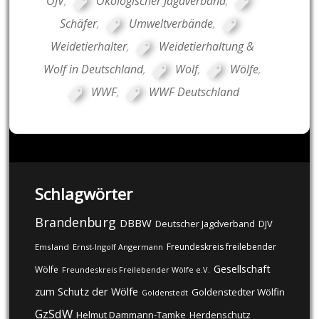
ÖJV
,
Ökologischer Jagdverband
,
Schäfer
,
Umweltverbände
,
Weidetierhalter
,
Weidetierhaltung &
Wolf in Deutschland
,
Wolf
,
Wölfe
,
WWF
,
WWF Deutschland
Schlagwörter
Brandenburg
DBBW
DJV
Deutscher Jagdverband
Freundeskreis freilebender
Emsland
Ernst-Ingolf Angermann
Gesellschaft
Wölfe
Freundeskreis Freilebender Wölfe e.V.
zum Schutz der Wölfe
Goldenstedter Wölfin
Goldenstedt
GzSdW
Helmut Dammann-Tamke
Herdenschutz