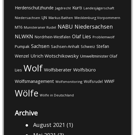
Kurti
Herdenschutzhunde
Jagdrecht
Landesjägerschaft
LJN
Niedersachsen
Markus Bathen
Mecklenburg Vorpommern
NABU
Niedersachsen
MT6
Munsteraner Rudel
NLWKN
Olaf Lies
Nordrhein-Westfalen
Problemwolf
Sachsen
Stefan
Pumpak
Sachsen-Anhalt
Schweiz
Ulrich Wotschikowsky
Wenzel
Umweltminister Olaf
Wolf
Wolfsberater
Wolfsbüro
Lies
Wolfsmanagement
WWF
Wolfsrudel
Wolfsmonitoring
Wölfe
Wölfe in Deutschland
Archive
August 2021
(1)