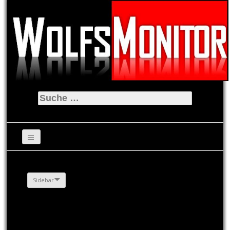
Suche
nach:
Sidebar