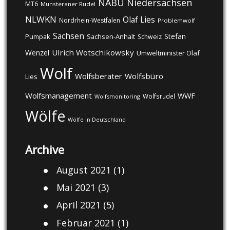
NABU
Niedersachsen
MT6
Munsteraner Rudel
NLWKN
Olaf Lies
Nordrhein-Westfalen
Problemwolf
Sachsen
Stefan
Pumpak
Sachsen-Anhalt
Schweiz
Ulrich Wotschikowsky
Wenzel
Umweltminister Olaf
Wolf
Wolfsberater
Wolfsbüro
Lies
Wolfsmanagement
WWF
Wolfsrudel
Wolfsmonitoring
Wölfe
Wölfe in Deutschland
Archive
August 2021
(1)
Mai 2021
(3)
April 2021
(5)
Februar 2021
(1)