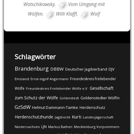
Wotschikowsky
,
Vom Umgang mit
Wölfen
,
Willi Klaffl
,
Wolf
Schlagwörter
Brandenburg
DBBW
DJV
Deutscher Jagdverband
Freundeskreis freilebender
Emsland
Ernst-Ingolf Angermann
Gesellschaft
Wölfe
Freundeskreis Freilebender Wölfe e.V.
zum Schutz der Wölfe
Goldenstedter Wölfin
Goldenstedt
GzSdW
Helmut Dammann-Tamke
Herdenschutz
Kurti
Herdenschutzhunde
Jagdrecht
Landesjägerschaft
LJN
Niedersachsen
Markus Bathen
Mecklenburg Vorpommern