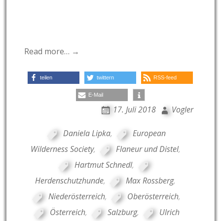
Read more… →
teilen
twittern
RSS-feed
E-Mail
17. Juli 2018
Vogler
Daniela Lipka
,
European
Wilderness Society
,
Flaneur und Distel
,
Hartmut Schnedl
,
Herdenschutzhunde
,
Max Rossberg
,
Niederösterreich
,
Oberösterreich
,
Österreich
,
Salzburg
,
Ulrich