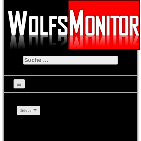
Suche
nach:
Sidebar