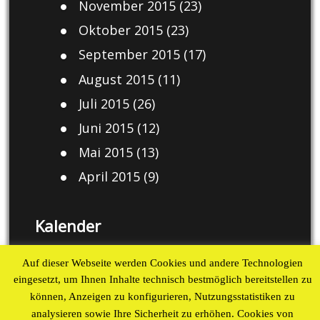
November 2015
(23)
Oktober 2015
(23)
September 2015
(17)
August 2015
(11)
Juli 2015
(26)
Juni 2015
(12)
Mai 2015
(13)
April 2015
(9)
Kalender
August 2026
Auf dieser Webseite werden Cookies und andere Technologien
eingesetzt, um Ihnen Inhalte technisch bestmöglich bereitstellen zu
M
D
M
D
F
S
S
können, Anzeigen zu konfigurieren, Nutzungsstatistiken zu
1
2
analysieren sowie Ihre Sicherheit zu erhöhen. Cookies von
3
4
5
6
7
8
9