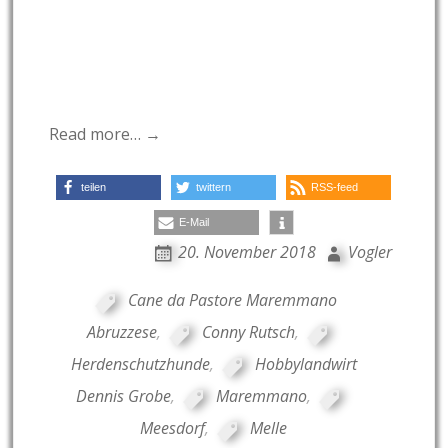
Read more… →
teilen
twittern
RSS-feed
E-Mail
20. November 2018
Vogler
Cane da Pastore Maremmano
Abruzzese
,
Conny Rutsch
,
Herdenschutzhunde
,
Hobbylandwirt
Dennis Grobe
,
Maremmano
,
Meesdorf
,
Melle