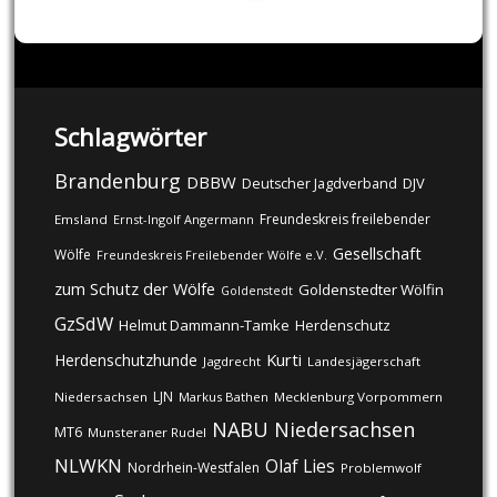
Schlagwörter
Brandenburg
DBBW
DJV
Deutscher Jagdverband
Freundeskreis freilebender
Emsland
Ernst-Ingolf Angermann
Gesellschaft
Wölfe
Freundeskreis Freilebender Wölfe e.V.
zum Schutz der Wölfe
Goldenstedter Wölfin
Goldenstedt
GzSdW
Helmut Dammann-Tamke
Herdenschutz
Kurti
Herdenschutzhunde
Jagdrecht
Landesjägerschaft
LJN
Niedersachsen
Markus Bathen
Mecklenburg Vorpommern
NABU
Niedersachsen
MT6
Munsteraner Rudel
NLWKN
Olaf Lies
Nordrhein-Westfalen
Problemwolf