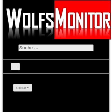
Suche
nach:
Sidebar