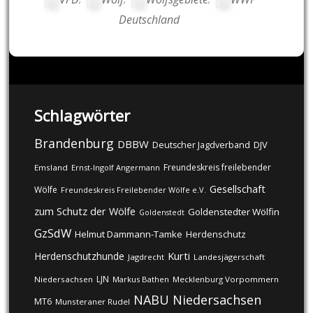
Deutschland
Schlagwörter
Brandenburg
DBBW
DJV
Deutscher Jagdverband
Freundeskreis freilebender
Emsland
Ernst-Ingolf Angermann
Gesellschaft
Wölfe
Freundeskreis Freilebender Wölfe e.V.
zum Schutz der Wölfe
Goldenstedter Wölfin
Goldenstedt
GzSdW
Helmut Dammann-Tamke
Herdenschutz
Kurti
Herdenschutzhunde
Jagdrecht
Landesjägerschaft
LJN
Niedersachsen
Markus Bathen
Mecklenburg Vorpommern
NABU
Niedersachsen
MT6
Munsteraner Rudel