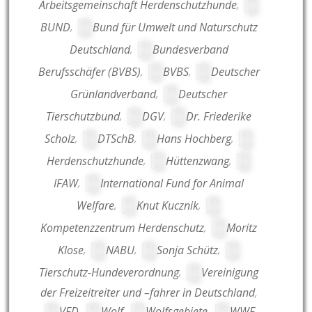
Arbeitsgemeinschaft Herdenschutzhunde
,
BUND
,
Bund für Umwelt und Naturschutz
Deutschland
,
Bundesverband
Berufsschäfer (BVBS)
,
BVBS
,
Deutscher
Grünlandverband
,
Deutscher
Tierschutzbund
,
DGV
,
Dr. Friederike
Scholz
,
DTSchB
,
Hans Hochberg
,
Herdenschutzhunde
,
Hüttenzwang
,
IFAW
,
International Fund for Animal
Welfare
,
Knut Kucznik
,
Kompetenzzentrum Herdenschutz
,
Moritz
Klose
,
NABU
,
Sonja Schütz
,
Tierschutz-Hundeverordnung
,
Vereinigung
der Freizeitreiter und –fahrer in Deutschland
,
VFD
,
Wolf
,
Wolfsgebiete
,
WWF