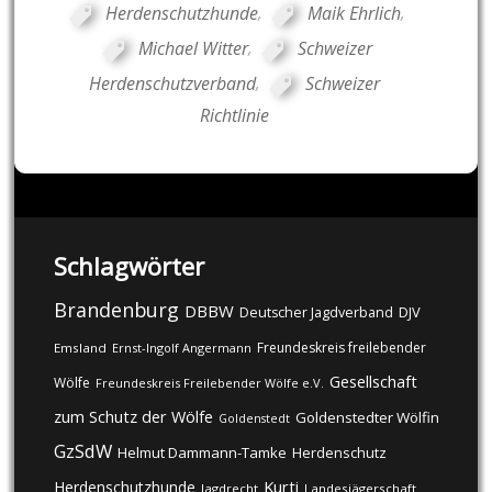
Herdenschutzhunde
,
Maik Ehrlich
,
Michael Witter
,
Schweizer
Herdenschutzverband
,
Schweizer
Richtlinie
Schlagwörter
Brandenburg
DBBW
DJV
Deutscher Jagdverband
Freundeskreis freilebender
Emsland
Ernst-Ingolf Angermann
Gesellschaft
Wölfe
Freundeskreis Freilebender Wölfe e.V.
zum Schutz der Wölfe
Goldenstedter Wölfin
Goldenstedt
GzSdW
Helmut Dammann-Tamke
Herdenschutz
Kurti
Herdenschutzhunde
Jagdrecht
Landesjägerschaft