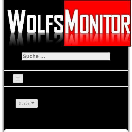
Suche
nach:
Sidebar