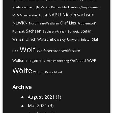
LJN
Niedersachsen
Markus Bathen
Mecklenburg Vorpommern
NABU
Niedersachsen
MT6
Munsteraner Rudel
NLWKN
Olaf Lies
Nordrhein-Westfalen
Problemwolf
Sachsen
Stefan
Pumpak
Sachsen-Anhalt
Schweiz
Ulrich Wotschikowsky
Wenzel
Umweltminister Olaf
Wolf
Wolfsberater
Wolfsbüro
Lies
Wolfsmanagement
WWF
Wolfsrudel
Wolfsmonitoring
Wölfe
Wölfe in Deutschland
Archive
August 2021
(1)
Mai 2021
(3)