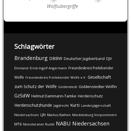
Wolfsübergriffe
Schlagwörter
Brandenburg
DBBW
DJV
Deutscher Jagdverband
Freundeskreis freilebender
Emsland
Ernst-Ingolf Angermann
Gesellschaft
Wölfe
Freundeskreis Freilebender Wölfe e.V.
zum Schutz der Wölfe
Goldenstedter Wölfin
Goldenstedt
GzSdW
Helmut Dammann-Tamke
Herdenschutz
Kurti
Herdenschutzhunde
Jagdrecht
Landesjägerschaft
LJN
Niedersachsen
Markus Bathen
Mecklenburg Vorpommern
NABU
Niedersachsen
MT6
Munsteraner Rudel