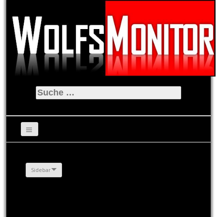
Suche
nach:
Sidebar