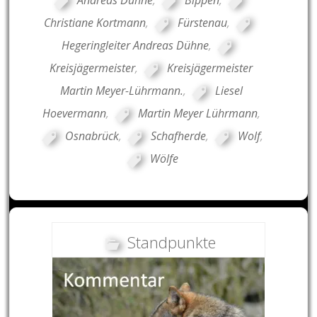
Andreas Dühne
,
Bippen
,
Christiane Kortmann
,
Fürstenau
,
Hegeringleiter Andreas Dühne
,
Kreisjägermeister
,
Kreisjägermeister
Martin Meyer-Lührmann.
,
Liesel
Hoevermann
,
Martin Meyer Lührmann
,
Osnabrück
,
Schafherde
,
Wolf
,
Wölfe
Standpunkte