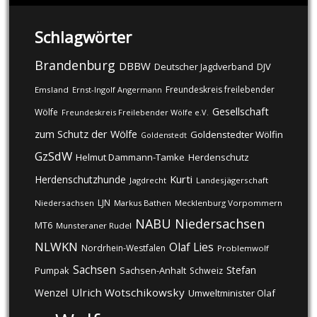
Schlagwörter
Brandenburg
DBBW
DJV
Deutscher Jagdverband
Freundeskreis freilebender
Emsland
Ernst-Ingolf Angermann
Gesellschaft
Wölfe
Freundeskreis Freilebender Wölfe e.V.
zum Schutz der Wölfe
Goldenstedter Wölfin
Goldenstedt
GzSdW
Helmut Dammann-Tamke
Herdenschutz
Kurti
Herdenschutzhunde
Jagdrecht
Landesjägerschaft
LJN
Niedersachsen
Markus Bathen
Mecklenburg Vorpommern
NABU
Niedersachsen
MT6
Munsteraner Rudel
NLWKN
Olaf Lies
Nordrhein-Westfalen
Problemwolf
Sachsen
Stefan
Pumpak
Sachsen-Anhalt
Schweiz
Ulrich Wotschikowsky
Wenzel
Umweltminister Olaf