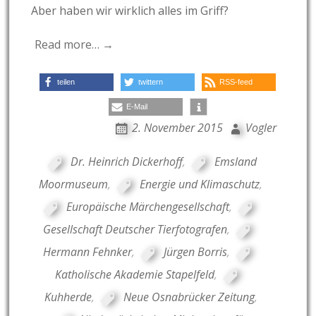
Aber haben wir wirklich alles im Griff?
Read more… →
teilen
twittern
RSS-feed
E-Mail
2. November 2015
Vogler
Dr. Heinrich Dickerhoff
,
Emsland
Moormuseum
,
Energie und Klimaschutz
,
Europäische Märchengesellschaft
,
Gesellschaft Deutscher Tierfotografen
,
Hermann Fehnker
,
Jürgen Borris
,
Katholische Akademie Stapelfeld
,
Kuhherde
,
Neue Osnabrücker Zeitung
,