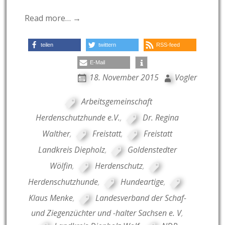
Read more… →
teilen
twittern
RSS-feed
E-Mail
18. November 2015
Vogler
Arbeitsgemeinschaft
Herdenschutzhunde e.V.
,
Dr. Regina
Walther
,
Freistatt
,
Freistatt
Landkreis Diepholz
,
Goldenstedter
Wölfin
,
Herdenschutz
,
Herdenschutzhunde
,
Hundeartige
,
Klaus Menke
,
Landesverband der Schaf-
und Ziegenzüchter und -halter Sachsen e. V
,