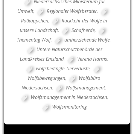
Niedersächsisches Ministerium für
Umwelt
,
Regionaler Wolfsberater
,
Rotkäppchen
,
Rückkehr der Wölfe in
unsere Landschaft
,
Schafherde
,
Thementag Wolf
,
umherziehende Wölfe
,
Untere Naturschutzbehörde des
Landkreises Emsland
,
Verena Harms
,
wolfsbedingte Tierverluste
,
Wolfsbewegungen
,
Wolfsbüro
Niedersachsen
,
Wolfsmanagement
,
Wolfsmanagement in Niedersachsen
,
Wolfsmonitoring