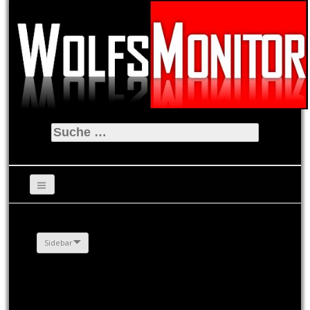
Suche
nach:
Sidebar